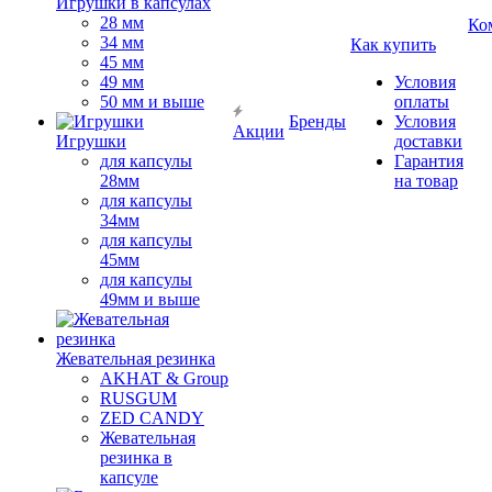
Игрушки в капсулах
28 мм
Ко
34 мм
Как купить
45 мм
49 мм
Условия
50 мм и выше
оплаты
Бренды
Условия
Акции
Игрушки
доставки
для капсулы
Гарантия
28мм
на товар
для капсулы
34мм
для капсулы
45мм
для капсулы
49мм и выше
Жевательная резинка
AKHAT & Group
RUSGUM
ZED CANDY
Жевательная
резинка в
капсуле