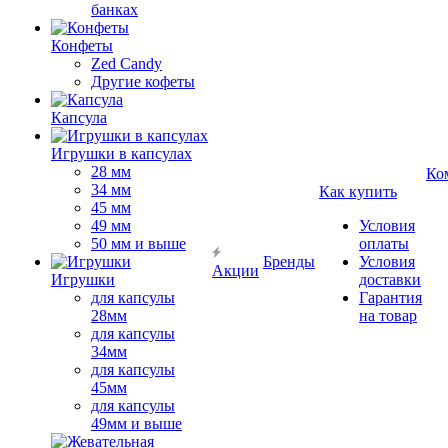
банках
Конфеты
Zed Candy
Другие кофеты
Капсула
Игрушки в капсулах
28 мм
Ко
34 мм
Как купить
45 мм
49 мм
Условия
50 мм и выше
оплаты
Бренды
Условия
Акции
Игрушки
доставки
для капсулы
Гарантия
28мм
на товар
для капсулы
34мм
для капсулы
45мм
для капсулы
49мм и выше