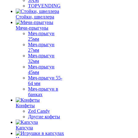
SAM
TOPVENDING
Стойки, швеллера
Мячи-прыгуны
Мяч-прыгун
25мм
Мяч-прыгун
27мм
Мяч-прыгун
32мм
Мяч-прыгун
45мм
Мяч-прыгун 55-
64 мм
Мяч-прыгун в
банках
Конфеты
Zed Candy
Другие кофеты
Капсула