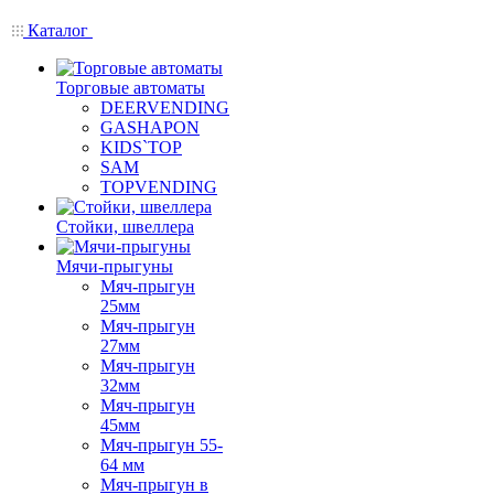
Каталог
Торговые автоматы
DEERVENDING
GASHAPON
KIDS`TOP
SAM
TOPVENDING
Стойки, швеллера
Мячи-прыгуны
Мяч-прыгун
25мм
Мяч-прыгун
27мм
Мяч-прыгун
32мм
Мяч-прыгун
45мм
Мяч-прыгун 55-
64 мм
Мяч-прыгун в