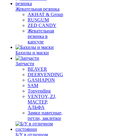
Жевательная резинка
AKHAT & Group
RUSGUM
ZED CANDY
Жевательная
резинка в
капсуле
Бахилы и маски
Запчасти
BEAVER
DEERVENDING
GASHAPON
SAM
Topvending
VENTOY, ZJ,
МАСТЕР,
АЛЬФА
Замки навесные,
петли, заклепки
Б/У в отличном