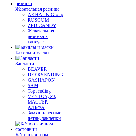
Жевательная резинка
AKHAT & Group
RUSGUM
ZED CANDY
Жевательная
резинка в
капсуле
Бахилы и маски
Запчасти
BEAVER
DEERVENDING
GASHAPON
SAM
Topvending
VENTOY, ZJ,
МАСТЕР,
АЛЬФА
Замки навесные,
петли, заклепки
Б/У в отличном