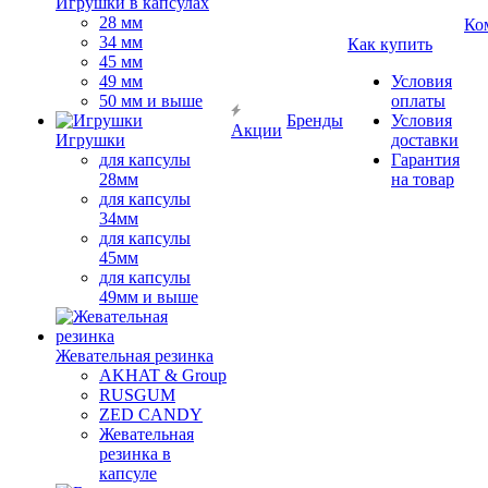
Игрушки в капсулах
28 мм
Ко
34 мм
Как купить
45 мм
49 мм
Условия
50 мм и выше
оплаты
Бренды
Условия
Акции
Игрушки
доставки
для капсулы
Гарантия
28мм
на товар
для капсулы
34мм
для капсулы
45мм
для капсулы
49мм и выше
Жевательная резинка
AKHAT & Group
RUSGUM
ZED CANDY
Жевательная
резинка в
капсуле