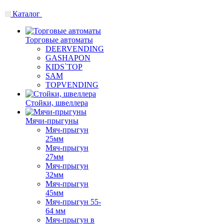
Каталог
Торговые автоматы
DEERVENDING
GASHAPON
KIDS`TOP
SAM
TOPVENDING
Стойки, швеллера
Мячи-прыгуны
Мяч-прыгун
25мм
Мяч-прыгун
27мм
Мяч-прыгун
32мм
Мяч-прыгун
45мм
Мяч-прыгун 55-
64 мм
Мяч-прыгун в