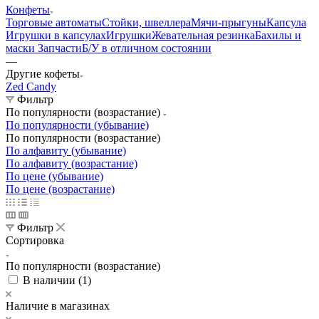
Конфеты
Торговые автоматы
Стойки, швеллера
Мячи-прыгуны
Капсула
Игрушки в капсулах
Игрушки
Жевательная резинка
Бахилы и
маски
Запчасти
Б/У в отличном состоянии
—
Другие кофеты
Zed Candy
Фильтр
По популярности (возрастание)
По популярности (убывание)
По популярности (возрастание)
По алфавиту (убывание)
По алфавиту (возрастание)
По цене (убывание)
По цене (возрастание)
Фильтр
Сортировка
По популярности (возрастание)
В наличии (
1
)
Наличие в магазинах