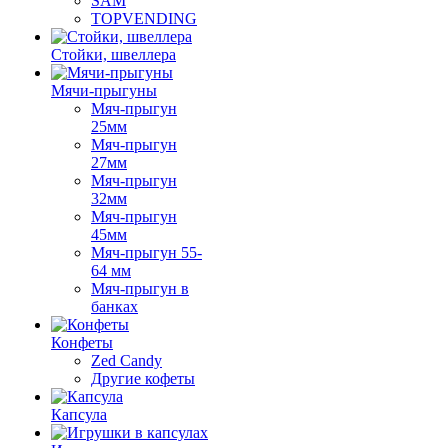
SAM
TOPVENDING
Стойки, швеллера
Мячи-прыгуны
Мяч-прыгун
25мм
Мяч-прыгун
27мм
Мяч-прыгун
32мм
Мяч-прыгун
45мм
Мяч-прыгун 55-
64 мм
Мяч-прыгун в
банках
Конфеты
Zed Candy
Другие кофеты
Капсула