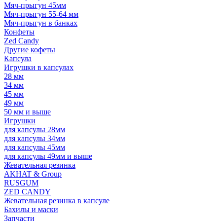
Мяч-прыгун 45мм
Мяч-прыгун 55-64 мм
Мяч-прыгун в банках
Конфеты
Zed Candy
Другие кофеты
Капсула
Игрушки в капсулах
28 мм
34 мм
45 мм
49 мм
50 мм и выше
Игрушки
для капсулы 28мм
для капсулы 34мм
для капсулы 45мм
для капсулы 49мм и выше
Жевательная резинка
AKHAT & Group
RUSGUM
ZED CANDY
Жевательная резинка в капсуле
Бахилы и маски
Запчасти