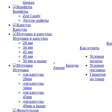
банках
Конфеты
Zed Candy
Другие кофеты
Капсула
Игрушки в капсулах
28 мм
Ко
34 мм
Как купить
45 мм
49 мм
Условия
50 мм и выше
оплаты
Бренды
Условия
Акции
Игрушки
доставки
для капсулы
Гарантия
28мм
на товар
для капсулы
34мм
для капсулы
45мм
для капсулы
49мм и выше