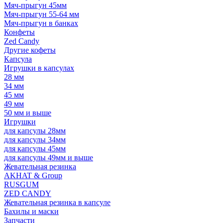
Мяч-прыгун 45мм
Мяч-прыгун 55-64 мм
Мяч-прыгун в банках
Конфеты
Zed Candy
Другие кофеты
Капсула
Игрушки в капсулах
28 мм
34 мм
45 мм
49 мм
50 мм и выше
Игрушки
для капсулы 28мм
для капсулы 34мм
для капсулы 45мм
для капсулы 49мм и выше
Жевательная резинка
AKHAT & Group
RUSGUM
ZED CANDY
Жевательная резинка в капсуле
Бахилы и маски
Запчасти