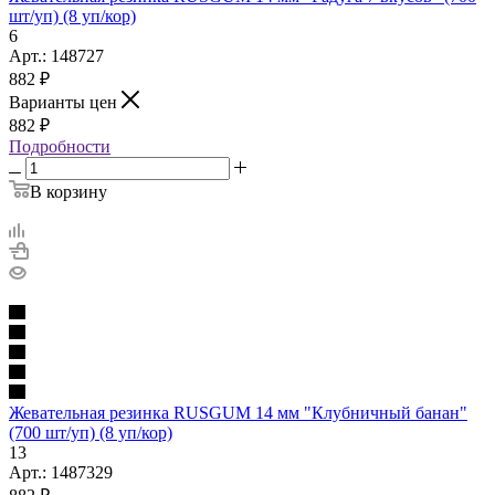
шт/уп) (8 уп/кор)
6
Арт.: 148727
882
₽
Варианты цен
882
₽
Подробности
В корзину
Жевательная резинка RUSGUM 14 мм "Клубничный банан"
(700 шт/уп) (8 уп/кор)
13
Арт.: 1487329