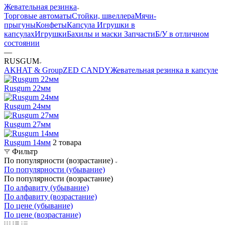
Жевательная резинка
Торговые автоматы
Стойки, швеллера
Мячи-
прыгуны
Конфеты
Капсула
Игрушки в
капсулах
Игрушки
Бахилы и маски
Запчасти
Б/У в отличном
состоянии
—
RUSGUM
AKHAT & Group
ZED CANDY
Жевательная резинка в капсуле
Rusgum 22мм
Rusgum 24мм
Rusgum 27мм
Rusgum 14мм
2 товара
Фильтр
По популярности (возрастание)
По популярности (убывание)
По популярности (возрастание)
По алфавиту (убывание)
По алфавиту (возрастание)
По цене (убывание)
По цене (возрастание)