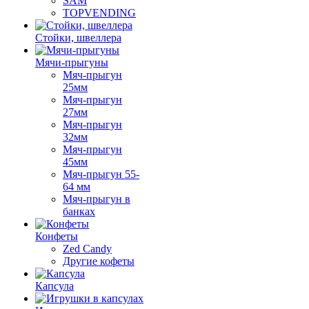
SAM
TOPVENDING
Стойки, швеллера
Мячи-прыгуны
Мяч-прыгун
25мм
Мяч-прыгун
27мм
Мяч-прыгун
32мм
Мяч-прыгун
45мм
Мяч-прыгун 55-
64 мм
Мяч-прыгун в
банках
Конфеты
Zed Candy
Другие кофеты
Капсула