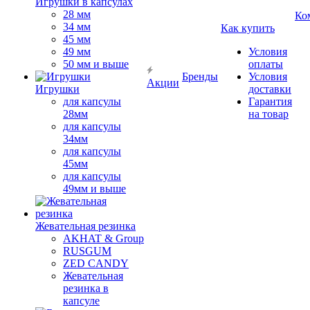
Игрушки в капсулах
28 мм
Ко
34 мм
Как купить
45 мм
49 мм
Условия
50 мм и выше
оплаты
Бренды
Условия
Акции
Игрушки
доставки
для капсулы
Гарантия
28мм
на товар
для капсулы
34мм
для капсулы
45мм
для капсулы
49мм и выше
Жевательная резинка
AKHAT & Group
RUSGUM
ZED CANDY
Жевательная
резинка в
капсуле