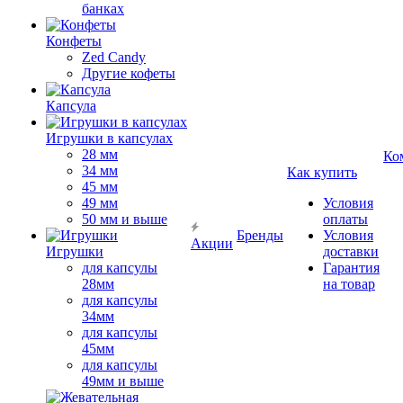
банках
Конфеты
Zed Candy
Другие кофеты
Капсула
Игрушки в капсулах
28 мм
Ко
34 мм
Как купить
45 мм
49 мм
Условия
50 мм и выше
оплаты
Бренды
Условия
Акции
Игрушки
доставки
для капсулы
Гарантия
28мм
на товар
для капсулы
34мм
для капсулы
45мм
для капсулы
49мм и выше