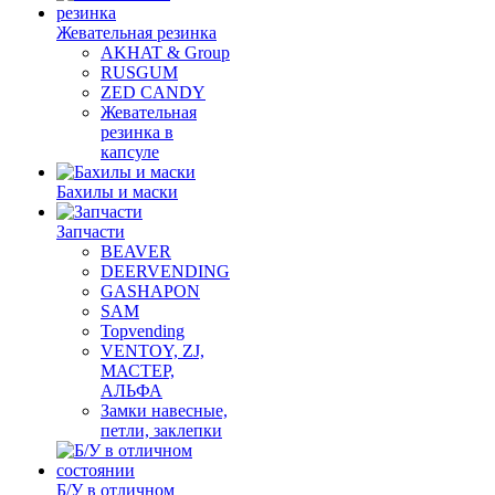
Жевательная резинка
AKHAT & Group
RUSGUM
ZED CANDY
Жевательная
резинка в
капсуле
Бахилы и маски
Запчасти
BEAVER
DEERVENDING
GASHAPON
SAM
Topvending
VENTOY, ZJ,
МАСТЕР,
АЛЬФА
Замки навесные,
петли, заклепки
Б/У в отличном