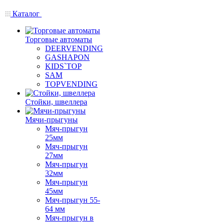
Каталог
Торговые автоматы
DEERVENDING
GASHAPON
KIDS`TOP
SAM
TOPVENDING
Стойки, швеллера
Мячи-прыгуны
Мяч-прыгун
25мм
Мяч-прыгун
27мм
Мяч-прыгун
32мм
Мяч-прыгун
45мм
Мяч-прыгун 55-
64 мм
Мяч-прыгун в