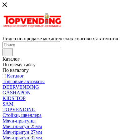
Лидер по продаже механических торговых автоматов
Каталог
По всему сайту
По каталогу
Каталог
Торговые автоматы
DEERVENDING
GASHAPON
KIDS`TOP
SAM
TOPVENDING
Стойки, швеллера
Мячи-прыгуны
Мяч-прыгун 25мм
Мяч-прыгун 27мм
Мяч-прыгун 32мм