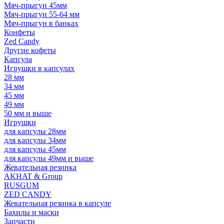
Мяч-прыгун 45мм
Мяч-прыгун 55-64 мм
Мяч-прыгун в банках
Конфеты
Zed Candy
Другие кофеты
Капсула
Игрушки в капсулах
28 мм
34 мм
45 мм
49 мм
50 мм и выше
Игрушки
для капсулы 28мм
для капсулы 34мм
для капсулы 45мм
для капсулы 49мм и выше
Жевательная резинка
AKHAT & Group
RUSGUM
ZED CANDY
Жевательная резинка в капсуле
Бахилы и маски
Запчасти