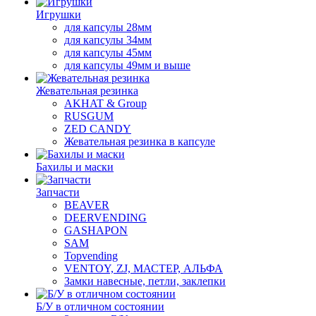
Игрушки
для капсулы 28мм
для капсулы 34мм
для капсулы 45мм
для капсулы 49мм и выше
Жевательная резинка
AKHAT & Group
RUSGUM
ZED CANDY
Жевательная резинка в капсуле
Бахилы и маски
Запчасти
BEAVER
DEERVENDING
GASHAPON
SAM
Topvending
VENTOY, ZJ, МАСТЕР, АЛЬФА
Замки навесные, петли, заклепки
Б/У в отличном состоянии