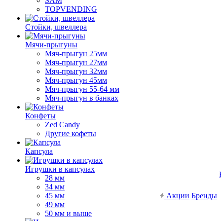
SAM
TOPVENDING
Стойки, швеллера
Мячи-прыгуны
Мяч-прыгун 25мм
Мяч-прыгун 27мм
Мяч-прыгун 32мм
Мяч-прыгун 45мм
Мяч-прыгун 55-64 мм
Мяч-прыгун в банках
Конфеты
Zed Candy
Другие кофеты
Капсула
Игрушки в капсулах
28 мм
34 мм
45 мм
Акции
Бренды
49 мм
50 мм и выше