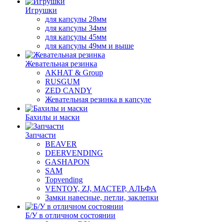
Игрушки
для капсулы 28мм
для капсулы 34мм
для капсулы 45мм
для капсулы 49мм и выше
Жевательная резинка
AKHAT & Group
RUSGUM
ZED CANDY
Жевательная резинка в капсуле
Бахилы и маски
Запчасти
BEAVER
DEERVENDING
GASHAPON
SAM
Topvending
VENTOY, ZJ, МАСТЕР, АЛЬФА
Замки навесные, петли, заклепки
Б/У в отличном состоянии