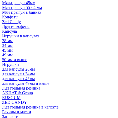
Мяч-прыгун 45мм
Мяч-прыгун 55-64 мм
Мяч-прыгун в банках
Конфеты
Zed Candy
Другие кофеты
Капсула
Игрушки в капсулах
28 мм
34 мм
45 мм
49 мм
50 мм и выше
Игрушки
для капсулы 28мм
для капсулы 34мм
для капсулы 45мм
для капсулы 49мм и выше
Жевательная резинка
AKHAT & Group
RUSGUM
ZED CANDY
Жевательная резинка в капсуле
Бахилы и маски
Запчасти