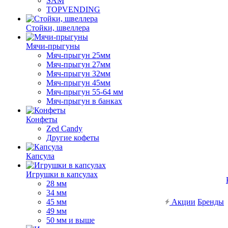
SAM
TOPVENDING
Стойки, швеллера
Мячи-прыгуны
Мяч-прыгун 25мм
Мяч-прыгун 27мм
Мяч-прыгун 32мм
Мяч-прыгун 45мм
Мяч-прыгун 55-64 мм
Мяч-прыгун в банках
Конфеты
Zed Candy
Другие кофеты
Капсула
Игрушки в капсулах
28 мм
34 мм
45 мм
Акции
Бренды
49 мм
50 мм и выше