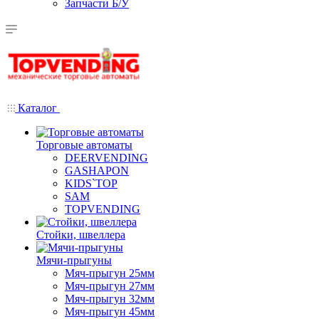
Запчасти Б/У
Каталог
Торговые автоматы
DEERVENDING
GASHAPON
KIDS`TOP
SAM
TOPVENDING
Стойки, швеллера
Мячи-прыгуны
Мяч-прыгун 25мм
Мяч-прыгун 27мм
Мяч-прыгун 32мм
Мяч-прыгун 45мм