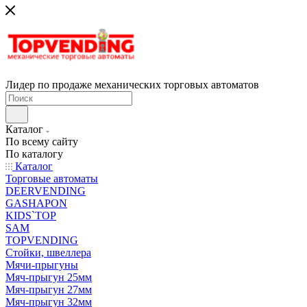
Лидер по продаже механических торговых автоматов
Каталог
По всему сайту
По каталогу
Каталог
Торговые автоматы
DEERVENDING
GASHAPON
KIDS`TOP
SAM
TOPVENDING
Стойки, швеллера
Мячи-прыгуны
Мяч-прыгун 25мм
Мяч-прыгун 27мм
Мяч-прыгун 32мм