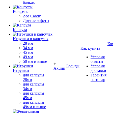
банках
Конфеты
Zed Candy
Другие кофеты
Капсула
Игрушки в капсулах
28 мм
Ко
34 мм
Как купить
45 мм
49 мм
Условия
50 мм и выше
оплаты
Бренды
Условия
Акции
Игрушки
доставки
для капсулы
Гарантия
28мм
на товар
для капсулы
34мм
для капсулы
45мм
для капсулы
49мм и выше