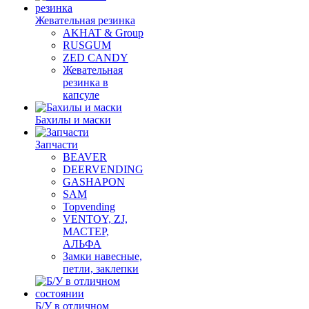
Жевательная резинка
AKHAT & Group
RUSGUM
ZED CANDY
Жевательная
резинка в
капсуле
Бахилы и маски
Запчасти
BEAVER
DEERVENDING
GASHAPON
SAM
Topvending
VENTOY, ZJ,
МАСТЕР,
АЛЬФА
Замки навесные,
петли, заклепки
Б/У в отличном