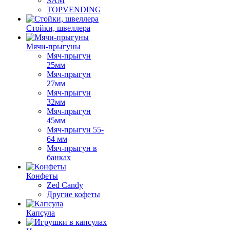
SAM
TOPVENDING
Стойки, швеллера
Мячи-прыгуны
Мяч-прыгун
25мм
Мяч-прыгун
27мм
Мяч-прыгун
32мм
Мяч-прыгун
45мм
Мяч-прыгун 55-
64 мм
Мяч-прыгун в
банках
Конфеты
Zed Candy
Другие кофеты
Капсула