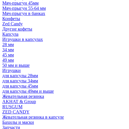
Мяч-прыгун 45мм
Мяч-прыгун 55-64 мм
Мяч-прыгун в банках
Конфеты
Zed Candy
Другие кофеты
Капсула
Игрушки в капсулах
28 мм
34 мм
45 мм
49 мм
50 мм и выше
Игрушки
для капсулы 28мм
для капсулы 34мм
для капсулы 45мм
для капсулы 49мм и выше
Жевательная резинка
AKHAT & Group
RUSGUM
ZED CANDY
Жевательная резинка в капсуле
Бахилы и маски
Запчасти