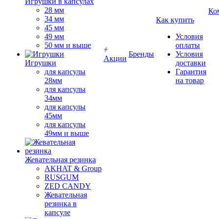
Игрушки в капсулах
28 мм
Ко
34 мм
Как купить
45 мм
49 мм
Условия
50 мм и выше
оплаты
Бренды
Условия
Акции
Игрушки
доставки
для капсулы
Гарантия
28мм
на товар
для капсулы
34мм
для капсулы
45мм
для капсулы
49мм и выше
Жевательная резинка
AKHAT & Group
RUSGUM
ZED CANDY
Жевательная
резинка в
капсуле