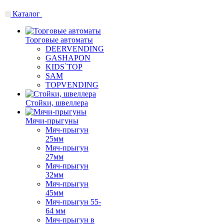
Каталог
Торговые автоматы
DEERVENDING
GASHAPON
KIDS`TOP
SAM
TOPVENDING
Стойки, швеллера
Мячи-прыгуны
Мяч-прыгун
25мм
Мяч-прыгун
27мм
Мяч-прыгун
32мм
Мяч-прыгун
45мм
Мяч-прыгун 55-
64 мм
Мяч-прыгун в