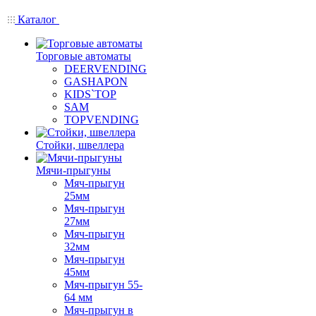
Каталог
Торговые автоматы
DEERVENDING
GASHAPON
KIDS`TOP
SAM
TOPVENDING
Стойки, швеллера
Мячи-прыгуны
Мяч-прыгун
25мм
Мяч-прыгун
27мм
Мяч-прыгун
32мм
Мяч-прыгун
45мм
Мяч-прыгун 55-
64 мм
Мяч-прыгун в