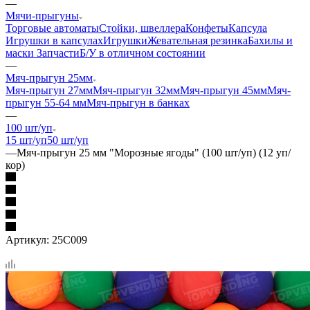
—
Мячи-прыгуны
Торговые автоматы
Стойки, швеллера
Конфеты
Капсула
Игрушки в капсулах
Игрушки
Жевательная резинка
Бахилы и
маски
Запчасти
Б/У в отличном состоянии
—
Мяч-прыгун 25мм
Мяч-прыгун 27мм
Мяч-прыгун 32мм
Мяч-прыгун 45мм
Мяч-
прыгун 55-64 мм
Мяч-прыгун в банках
—
100 шт/уп
15 шт/уп
50 шт/уп
—
Мяч-прыгун 25 мм "Морозные ягоды" (100 шт/уп) (12 уп/
кор)
Артикул:
25С009