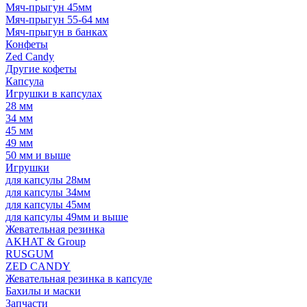
Мяч-прыгун 45мм
Мяч-прыгун 55-64 мм
Мяч-прыгун в банках
Конфеты
Zed Candy
Другие кофеты
Капсула
Игрушки в капсулах
28 мм
34 мм
45 мм
49 мм
50 мм и выше
Игрушки
для капсулы 28мм
для капсулы 34мм
для капсулы 45мм
для капсулы 49мм и выше
Жевательная резинка
AKHAT & Group
RUSGUM
ZED CANDY
Жевательная резинка в капсуле
Бахилы и маски
Запчасти