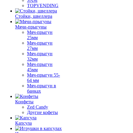
SAM
TOPVENDING
Стойки, швеллера
Мячи-прыгуны
Мяч-прыгун
25мм
Мяч-прыгун
27мм
Мяч-прыгун
32мм
Мяч-прыгун
45мм
Мяч-прыгун 55-
64 мм
Мяч-прыгун в
банках
Конфеты
Zed Candy
Другие кофеты
Капсула