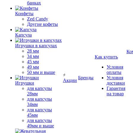
банках
Конфеты
Zed Candy
Другие кофеты
Капсула
Игрушки в капсулах
28 мм
Ко
34 мм
Как купить
45 мм
49 мм
Условия
50 мм и выше
оплаты
Бренды
Условия
Акции
Игрушки
доставки
для капсулы
Гарантия
28мм
на товар
для капсулы
34мм
для капсулы
45мм
для капсулы
49мм и выше