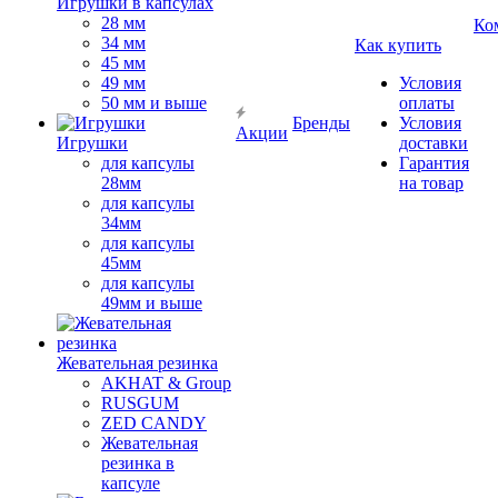
Игрушки в капсулах
28 мм
Ко
34 мм
Как купить
45 мм
49 мм
Условия
50 мм и выше
оплаты
Бренды
Условия
Акции
Игрушки
доставки
для капсулы
Гарантия
28мм
на товар
для капсулы
34мм
для капсулы
45мм
для капсулы
49мм и выше
Жевательная резинка
AKHAT & Group
RUSGUM
ZED CANDY
Жевательная
резинка в
капсуле