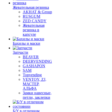
Жевательная резинка
AKHAT & Group
RUSGUM
ZED CANDY
Жевательная
резинка в
капсуле
Бахилы и маски
Запчасти
BEAVER
DEERVENDING
GASHAPON
SAM
Topvending
VENTOY, ZJ,
МАСТЕР,
АЛЬФА
Замки навесные,
петли, заклепки
Б/У в отличном