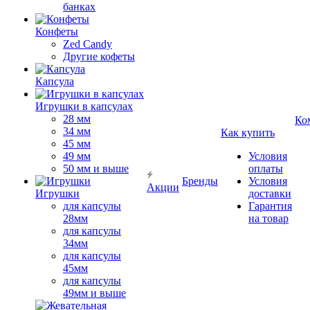
банках
Конфеты
Zed Candy
Другие кофеты
Капсула
Игрушки в капсулах
28 мм
Ко
34 мм
Как купить
45 мм
49 мм
Условия
50 мм и выше
оплаты
Бренды
Условия
Акции
Игрушки
доставки
для капсулы
Гарантия
28мм
на товар
для капсулы
34мм
для капсулы
45мм
для капсулы
49мм и выше