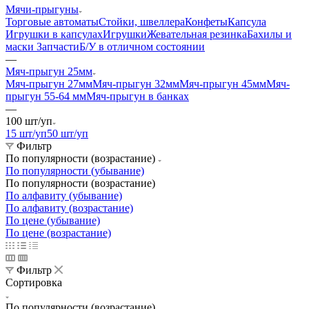
Мячи-прыгуны
Торговые автоматы
Стойки, швеллера
Конфеты
Капсула
Игрушки в капсулах
Игрушки
Жевательная резинка
Бахилы и
маски
Запчасти
Б/У в отличном состоянии
—
Мяч-прыгун 25мм
Мяч-прыгун 27мм
Мяч-прыгун 32мм
Мяч-прыгун 45мм
Мяч-
прыгун 55-64 мм
Мяч-прыгун в банках
—
100 шт/уп
15 шт/уп
50 шт/уп
Фильтр
По популярности (возрастание)
По популярности (убывание)
По популярности (возрастание)
По алфавиту (убывание)
По алфавиту (возрастание)
По цене (убывание)
По цене (возрастание)
Фильтр
Сортировка
По популярности (возрастание)