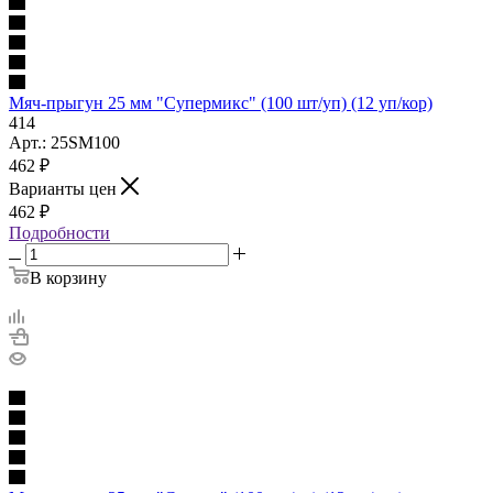
Мяч-прыгун 25 мм "Супермикс" (100 шт/уп) (12 уп/кор)
414
Арт.: 25SM100
462
₽
Варианты цен
462
₽
Подробности
В корзину