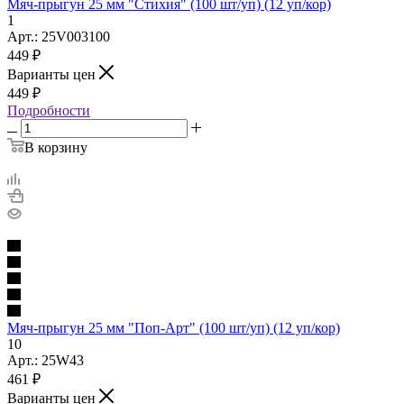
Мяч-прыгун 25 мм "Стихия" (100 шт/уп) (12 уп/кор)
1
Арт.: 25V003100
449
₽
Варианты цен
449
₽
Подробности
В корзину
Мяч-прыгун 25 мм "Поп-Арт" (100 шт/уп) (12 уп/кор)
10
Арт.: 25W43
461
₽
Варианты цен