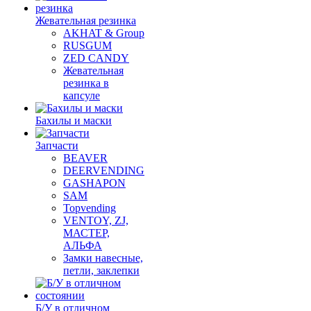
Жевательная резинка
AKHAT & Group
RUSGUM
ZED CANDY
Жевательная
резинка в
капсуле
Бахилы и маски
Запчасти
BEAVER
DEERVENDING
GASHAPON
SAM
Topvending
VENTOY, ZJ,
МАСТЕР,
АЛЬФА
Замки навесные,
петли, заклепки
Б/У в отличном