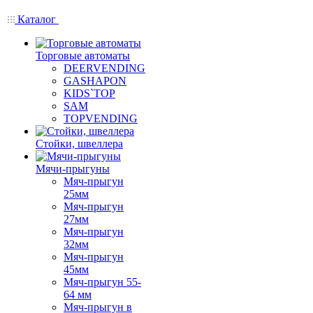
Каталог
Торговые автоматы
DEERVENDING
GASHAPON
KIDS`TOP
SAM
TOPVENDING
Стойки, швеллера
Мячи-прыгуны
Мяч-прыгун
25мм
Мяч-прыгун
27мм
Мяч-прыгун
32мм
Мяч-прыгун
45мм
Мяч-прыгун 55-
64 мм
Мяч-прыгун в