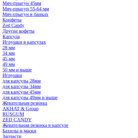
Мяч-прыгун 45мм
Мяч-прыгун 55-64 мм
Мяч-прыгун в банках
Конфеты
Zed Candy
Другие кофеты
Капсула
Игрушки в капсулах
28 мм
34 мм
45 мм
49 мм
50 мм и выше
Игрушки
для капсулы 28мм
для капсулы 34мм
для капсулы 45мм
для капсулы 49мм и выше
Жевательная резинка
AKHAT & Group
RUSGUM
ZED CANDY
Жевательная резинка в капсуле
Бахилы и маски
Запчасти