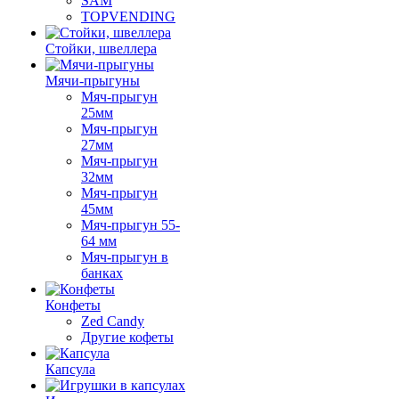
SAM
TOPVENDING
Стойки, швеллера
Мячи-прыгуны
Мяч-прыгун
25мм
Мяч-прыгун
27мм
Мяч-прыгун
32мм
Мяч-прыгун
45мм
Мяч-прыгун 55-
64 мм
Мяч-прыгун в
банках
Конфеты
Zed Candy
Другие кофеты
Капсула