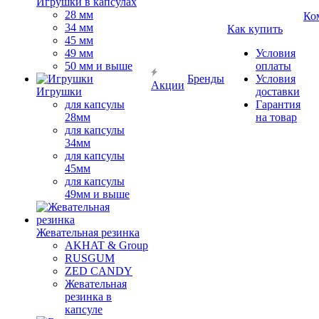
Игрушки в капсулах
28 мм
Ко
34 мм
Как купить
45 мм
49 мм
Условия
50 мм и выше
оплаты
Бренды
Условия
Акции
Игрушки
доставки
для капсулы
Гарантия
28мм
на товар
для капсулы
34мм
для капсулы
45мм
для капсулы
49мм и выше
Жевательная резинка
AKHAT & Group
RUSGUM
ZED CANDY
Жевательная
резинка в
капсуле