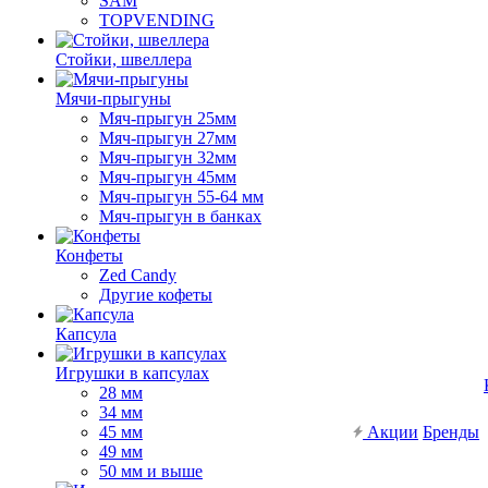
SAM
TOPVENDING
Стойки, швеллера
Мячи-прыгуны
Мяч-прыгун 25мм
Мяч-прыгун 27мм
Мяч-прыгун 32мм
Мяч-прыгун 45мм
Мяч-прыгун 55-64 мм
Мяч-прыгун в банках
Конфеты
Zed Candy
Другие кофеты
Капсула
Игрушки в капсулах
28 мм
34 мм
45 мм
Акции
Бренды
49 мм
50 мм и выше