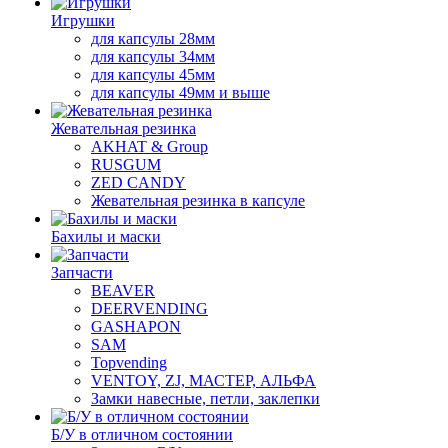
Игрушки
для капсулы 28мм
для капсулы 34мм
для капсулы 45мм
для капсулы 49мм и выше
Жевательная резинка
AKHAT & Group
RUSGUM
ZED CANDY
Жевательная резинка в капсуле
Бахилы и маски
Запчасти
BEAVER
DEERVENDING
GASHAPON
SAM
Topvending
VENTOY, ZJ, МАСТЕР, АЛЬФА
Замки навесные, петли, заклепки
Б/У в отличном состоянии