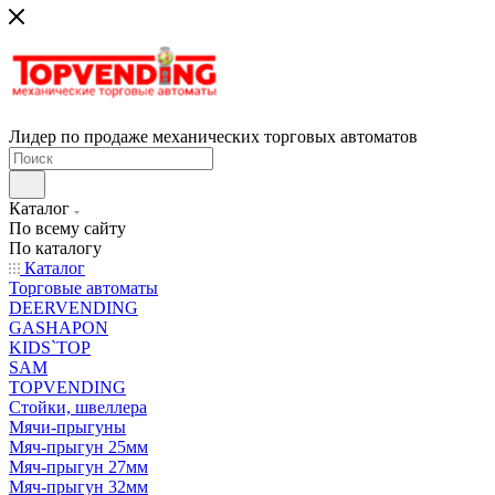
Лидер по продаже механических торговых автоматов
Каталог
По всему сайту
По каталогу
Каталог
Торговые автоматы
DEERVENDING
GASHAPON
KIDS`TOP
SAM
TOPVENDING
Стойки, швеллера
Мячи-прыгуны
Мяч-прыгун 25мм
Мяч-прыгун 27мм
Мяч-прыгун 32мм