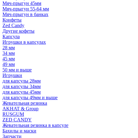
Мяч-прыгун 45мм
Мяч-прыгун 55-64 мм
Мяч-прыгун в банках
Конфеты
Zed Candy
Другие кофеты
Капсула
Игрушки в капсулах
28 мм
34 мм
45 мм
49 мм
50 мм и выше
Игрушки
для капсулы 28мм
для капсулы 34мм
для капсулы 45мм
для капсулы 49мм и выше
Жевательная резинка
AKHAT & Group
RUSGUM
ZED CANDY
Жевательная резинка в капсуле
Бахилы и маски
Запчасти