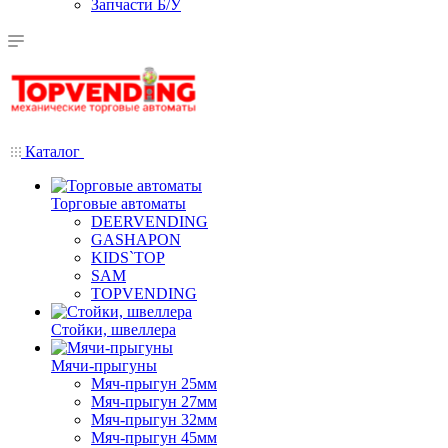
Запчасти Б/У
Каталог
Торговые автоматы
DEERVENDING
GASHAPON
KIDS`TOP
SAM
TOPVENDING
Стойки, швеллера
Мячи-прыгуны
Мяч-прыгун 25мм
Мяч-прыгун 27мм
Мяч-прыгун 32мм
Мяч-прыгун 45мм