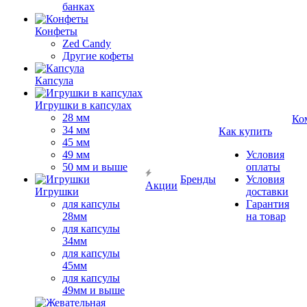
банках
Конфеты
Zed Candy
Другие кофеты
Капсула
Игрушки в капсулах
28 мм
Ко
34 мм
Как купить
45 мм
49 мм
Условия
50 мм и выше
оплаты
Бренды
Условия
Акции
Игрушки
доставки
для капсулы
Гарантия
28мм
на товар
для капсулы
34мм
для капсулы
45мм
для капсулы
49мм и выше