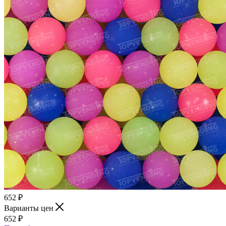
652
₽
Варианты цен
652
₽