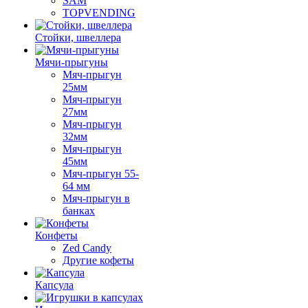
SAM
TOPVENDING
Стойки, швеллера
Мячи-прыгуны
Мяч-прыгун
25мм
Мяч-прыгун
27мм
Мяч-прыгун
32мм
Мяч-прыгун
45мм
Мяч-прыгун 55-
64 мм
Мяч-прыгун в
банках
Конфеты
Zed Candy
Другие кофеты
Капсула