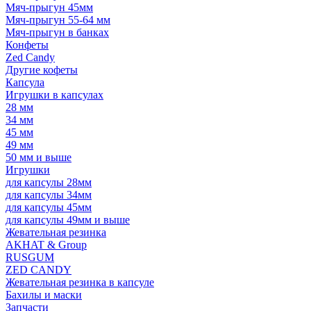
Мяч-прыгун 45мм
Мяч-прыгун 55-64 мм
Мяч-прыгун в банках
Конфеты
Zed Candy
Другие кофеты
Капсула
Игрушки в капсулах
28 мм
34 мм
45 мм
49 мм
50 мм и выше
Игрушки
для капсулы 28мм
для капсулы 34мм
для капсулы 45мм
для капсулы 49мм и выше
Жевательная резинка
AKHAT & Group
RUSGUM
ZED CANDY
Жевательная резинка в капсуле
Бахилы и маски
Запчасти