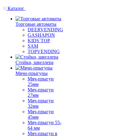
Каталог
Торговые автоматы
DEERVENDING
GASHAPON
KIDS`TOP
SAM
TOPVENDING
Стойки, швеллера
Мячи-прыгуны
Мяч-прыгун
25мм
Мяч-прыгун
27мм
Мяч-прыгун
32мм
Мяч-прыгун
45мм
Мяч-прыгун 55-
64 мм
Мяч-прыгун в