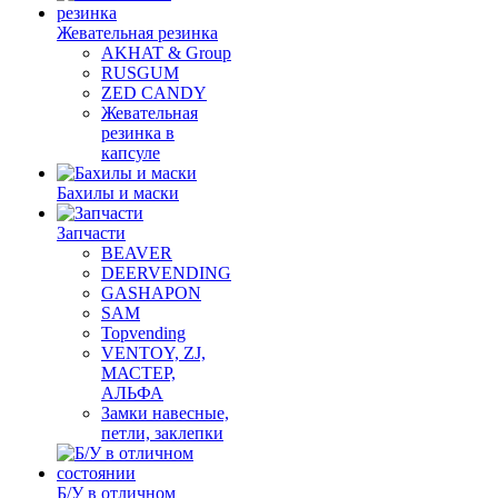
Жевательная резинка
AKHAT & Group
RUSGUM
ZED CANDY
Жевательная
резинка в
капсуле
Бахилы и маски
Запчасти
BEAVER
DEERVENDING
GASHAPON
SAM
Topvending
VENTOY, ZJ,
МАСТЕР,
АЛЬФА
Замки навесные,
петли, заклепки
Б/У в отличном