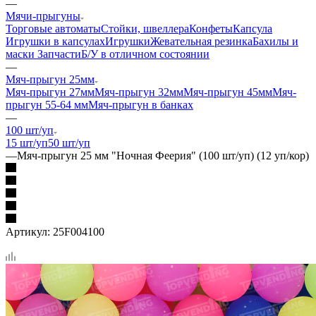
—
Мячи-прыгуны
Торговые автоматы
Стойки, швеллера
Конфеты
Капсула
Игрушки в капсулах
Игрушки
Жевательная резинка
Бахилы и
маски
Запчасти
Б/У в отличном состоянии
—
Мяч-прыгун 25мм
Мяч-прыгун 27мм
Мяч-прыгун 32мм
Мяч-прыгун 45мм
Мяч-
прыгун 55-64 мм
Мяч-прыгун в банках
—
100 шт/уп
15 шт/уп
50 шт/уп
—
Мяч-прыгун 25 мм "Ночная Феерия" (100 шт/уп) (12 уп/кор)
Артикул:
25F004100