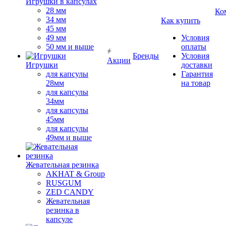
Игрушки в капсулах
28 мм
Ко
34 мм
Как купить
45 мм
49 мм
Условия
50 мм и выше
оплаты
Бренды
Условия
Акции
Игрушки
доставки
для капсулы
Гарантия
28мм
на товар
для капсулы
34мм
для капсулы
45мм
для капсулы
49мм и выше
Жевательная резинка
AKHAT & Group
RUSGUM
ZED CANDY
Жевательная
резинка в
капсуле