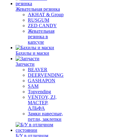
Жевательная резинка
AKHAT & Group
RUSGUM
ZED CANDY
Жевательная
резинка в
капсуле
Бахилы и маски
Запчасти
BEAVER
DEERVENDING
GASHAPON
SAM
Topvending
VENTOY, ZJ,
МАСТЕР,
АЛЬФА
Замки навесные,
петли, заклепки
Б/У в отличном