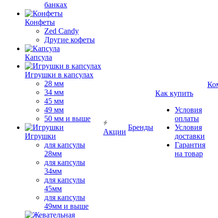
банках
Конфеты
Zed Candy
Другие кофеты
Капсула
Игрушки в капсулах
28 мм
Ко
34 мм
Как купить
45 мм
49 мм
Условия
50 мм и выше
оплаты
Бренды
Условия
Акции
Игрушки
доставки
для капсулы
Гарантия
28мм
на товар
для капсулы
34мм
для капсулы
45мм
для капсулы
49мм и выше