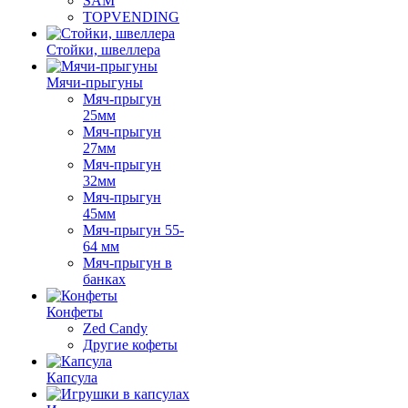
SAM
TOPVENDING
Стойки, швеллера
Мячи-прыгуны
Мяч-прыгун
25мм
Мяч-прыгун
27мм
Мяч-прыгун
32мм
Мяч-прыгун
45мм
Мяч-прыгун 55-
64 мм
Мяч-прыгун в
банках
Конфеты
Zed Candy
Другие кофеты
Капсула