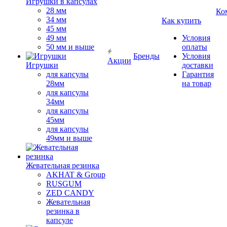
Игрушки в капсулах
28 мм
Ко
34 мм
Как купить
45 мм
49 мм
Условия
50 мм и выше
оплаты
Бренды
Условия
Акции
Игрушки
доставки
для капсулы
Гарантия
28мм
на товар
для капсулы
34мм
для капсулы
45мм
для капсулы
49мм и выше
Жевательная резинка
AKHAT & Group
RUSGUM
ZED CANDY
Жевательная
резинка в
капсуле