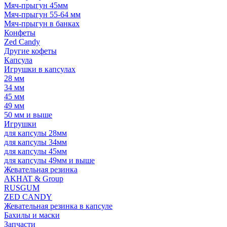
Мяч-прыгун 45мм
Мяч-прыгун 55-64 мм
Мяч-прыгун в банках
Конфеты
Zed Candy
Другие кофеты
Капсула
Игрушки в капсулах
28 мм
34 мм
45 мм
49 мм
50 мм и выше
Игрушки
для капсулы 28мм
для капсулы 34мм
для капсулы 45мм
для капсулы 49мм и выше
Жевательная резинка
AKHAT & Group
RUSGUM
ZED CANDY
Жевательная резинка в капсуле
Бахилы и маски
Запчасти