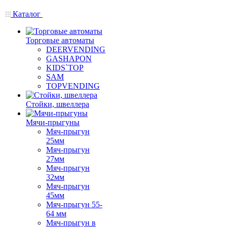
Каталог
Торговые автоматы
DEERVENDING
GASHAPON
KIDS`TOP
SAM
TOPVENDING
Стойки, швеллера
Мячи-прыгуны
Мяч-прыгун
25мм
Мяч-прыгун
27мм
Мяч-прыгун
32мм
Мяч-прыгун
45мм
Мяч-прыгун 55-
64 мм
Мяч-прыгун в