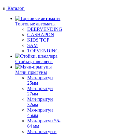
Каталог
Торговые автоматы
DEERVENDING
GASHAPON
KIDS`TOP
SAM
TOPVENDING
Стойки, швеллера
Мячи-прыгуны
Мяч-прыгун
25мм
Мяч-прыгун
27мм
Мяч-прыгун
32мм
Мяч-прыгун
45мм
Мяч-прыгун 55-
64 мм
Мяч-прыгун в