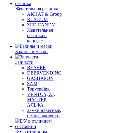
Жевательная резинка
AKHAT & Group
RUSGUM
ZED CANDY
Жевательная
резинка в
капсуле
Бахилы и маски
Запчасти
BEAVER
DEERVENDING
GASHAPON
SAM
Topvending
VENTOY, ZJ,
МАСТЕР,
АЛЬФА
Замки навесные,
петли, заклепки
Б/У в отличном