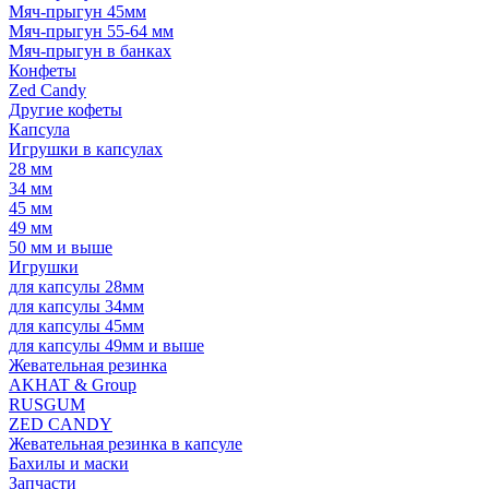
Мяч-прыгун 45мм
Мяч-прыгун 55-64 мм
Мяч-прыгун в банках
Конфеты
Zed Candy
Другие кофеты
Капсула
Игрушки в капсулах
28 мм
34 мм
45 мм
49 мм
50 мм и выше
Игрушки
для капсулы 28мм
для капсулы 34мм
для капсулы 45мм
для капсулы 49мм и выше
Жевательная резинка
AKHAT & Group
RUSGUM
ZED CANDY
Жевательная резинка в капсуле
Бахилы и маски
Запчасти