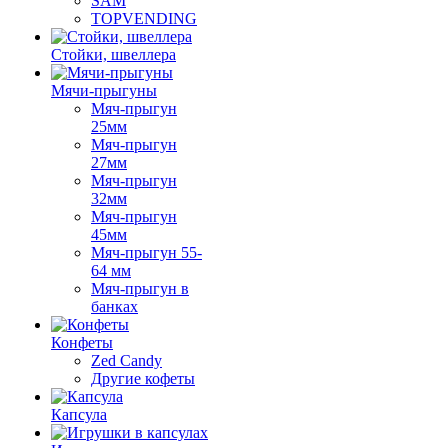
SAM
TOPVENDING
Стойки, швеллера
Мячи-прыгуны
Мяч-прыгун
25мм
Мяч-прыгун
27мм
Мяч-прыгун
32мм
Мяч-прыгун
45мм
Мяч-прыгун 55-
64 мм
Мяч-прыгун в
банках
Конфеты
Zed Candy
Другие кофеты
Капсула