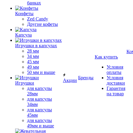
банках
Конфеты
Zed Candy
Другие кофеты
Капсула
Игрушки в капсулах
28 мм
Ко
34 мм
Как купить
45 мм
49 мм
Условия
50 мм и выше
оплаты
Бренды
Условия
Акции
Игрушки
доставки
для капсулы
Гарантия
28мм
на товар
для капсулы
34мм
для капсулы
45мм
для капсулы
49мм и выше