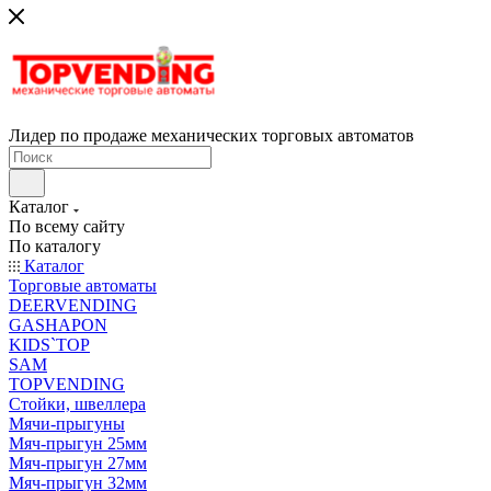
Лидер по продаже механических торговых автоматов
Каталог
По всему сайту
По каталогу
Каталог
Торговые автоматы
DEERVENDING
GASHAPON
KIDS`TOP
SAM
TOPVENDING
Стойки, швеллера
Мячи-прыгуны
Мяч-прыгун 25мм
Мяч-прыгун 27мм
Мяч-прыгун 32мм