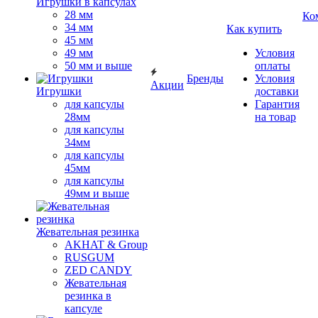
Игрушки в капсулах
28 мм
Ко
34 мм
Как купить
45 мм
49 мм
Условия
50 мм и выше
оплаты
Бренды
Условия
Акции
Игрушки
доставки
для капсулы
Гарантия
28мм
на товар
для капсулы
34мм
для капсулы
45мм
для капсулы
49мм и выше
Жевательная резинка
AKHAT & Group
RUSGUM
ZED CANDY
Жевательная
резинка в
капсуле