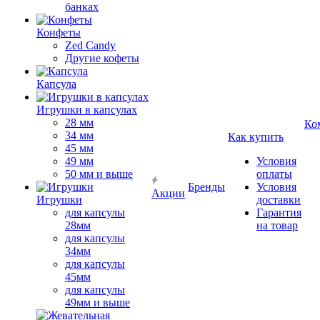
банках
Конфеты
Zed Candy
Другие кофеты
Капсула
Игрушки в капсулах
28 мм
Ко
34 мм
Как купить
45 мм
49 мм
Условия
50 мм и выше
оплаты
Бренды
Условия
Акции
Игрушки
доставки
для капсулы
Гарантия
28мм
на товар
для капсулы
34мм
для капсулы
45мм
для капсулы
49мм и выше