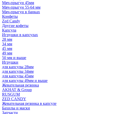
Мяч-прыгун 45мм
Мяч-прыгун 55-64 мм
Мяч-прыгун в банках
Конфеты
Zed Candy
Другие кофеты
Капсула
Игрушки в капсулах
28 мм
34 мм
45 мм
49 мм
50 мм и выше
Игрушки
для капсулы 28мм
для капсулы 34мм
для капсулы 45мм
для капсулы 49мм и выше
Жевательная резинка
AKHAT & Group
RUSGUM
ZED CANDY
Жевательная резинка в капсуле
Бахилы и маски
Запчасти