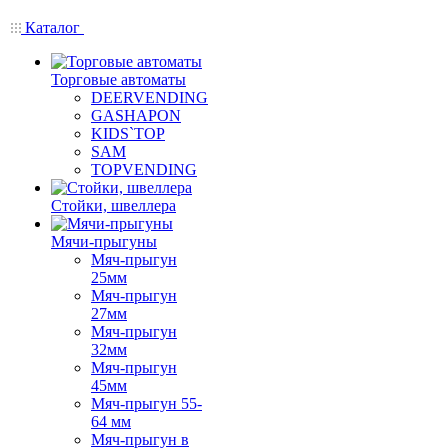
Каталог
Торговые автоматы
DEERVENDING
GASHAPON
KIDS`TOP
SAM
TOPVENDING
Стойки, швеллера
Мячи-прыгуны
Мяч-прыгун
25мм
Мяч-прыгун
27мм
Мяч-прыгун
32мм
Мяч-прыгун
45мм
Мяч-прыгун 55-
64 мм
Мяч-прыгун в