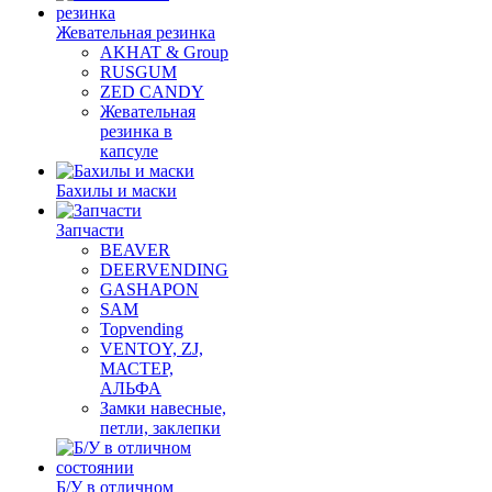
Жевательная резинка
AKHAT & Group
RUSGUM
ZED CANDY
Жевательная
резинка в
капсуле
Бахилы и маски
Запчасти
BEAVER
DEERVENDING
GASHAPON
SAM
Topvending
VENTOY, ZJ,
МАСТЕР,
АЛЬФА
Замки навесные,
петли, заклепки
Б/У в отличном