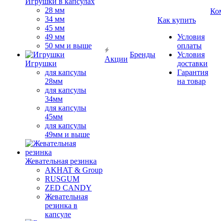
Игрушки в капсулах
28 мм
Ко
34 мм
Как купить
45 мм
49 мм
Условия
50 мм и выше
оплаты
Бренды
Условия
Акции
Игрушки
доставки
для капсулы
Гарантия
28мм
на товар
для капсулы
34мм
для капсулы
45мм
для капсулы
49мм и выше
Жевательная резинка
AKHAT & Group
RUSGUM
ZED CANDY
Жевательная
резинка в
капсуле