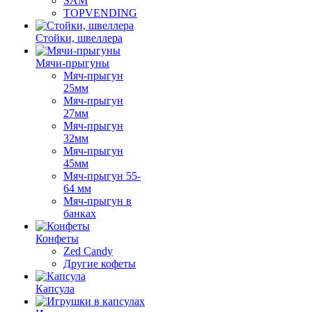
SAM
TOPVENDING
Стойки, швеллера
Мячи-прыгуны
Мяч-прыгун
25мм
Мяч-прыгун
27мм
Мяч-прыгун
32мм
Мяч-прыгун
45мм
Мяч-прыгун 55-
64 мм
Мяч-прыгун в
банках
Конфеты
Zed Candy
Другие кофеты
Капсула