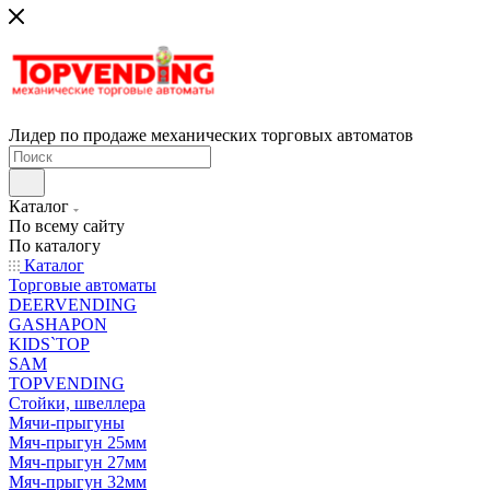
Лидер по продаже механических торговых автоматов
Каталог
По всему сайту
По каталогу
Каталог
Торговые автоматы
DEERVENDING
GASHAPON
KIDS`TOP
SAM
TOPVENDING
Стойки, швеллера
Мячи-прыгуны
Мяч-прыгун 25мм
Мяч-прыгун 27мм
Мяч-прыгун 32мм