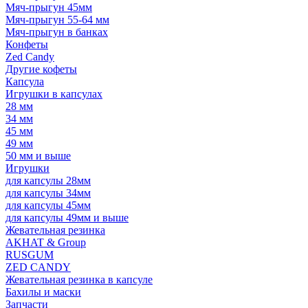
Мяч-прыгун 45мм
Мяч-прыгун 55-64 мм
Мяч-прыгун в банках
Конфеты
Zed Candy
Другие кофеты
Капсула
Игрушки в капсулах
28 мм
34 мм
45 мм
49 мм
50 мм и выше
Игрушки
для капсулы 28мм
для капсулы 34мм
для капсулы 45мм
для капсулы 49мм и выше
Жевательная резинка
AKHAT & Group
RUSGUM
ZED CANDY
Жевательная резинка в капсуле
Бахилы и маски
Запчасти