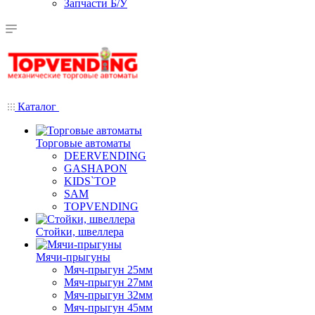
Запчасти Б/У
Каталог
Торговые автоматы
DEERVENDING
GASHAPON
KIDS`TOP
SAM
TOPVENDING
Стойки, швеллера
Мячи-прыгуны
Мяч-прыгун 25мм
Мяч-прыгун 27мм
Мяч-прыгун 32мм
Мяч-прыгун 45мм