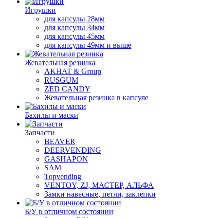
Игрушки
для капсулы 28мм
для капсулы 34мм
для капсулы 45мм
для капсулы 49мм и выше
Жевательная резинка
AKHAT & Group
RUSGUM
ZED CANDY
Жевательная резинка в капсуле
Бахилы и маски
Запчасти
BEAVER
DEERVENDING
GASHAPON
SAM
Topvending
VENTOY, ZJ, МАСТЕР, АЛЬФА
Замки навесные, петли, заклепки
Б/У в отличном состоянии