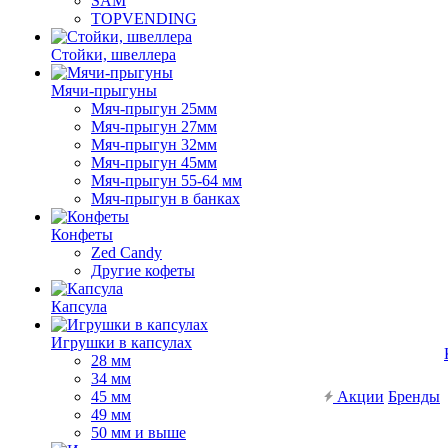
SAM
TOPVENDING
Стойки, швеллера
Мячи-прыгуны
Мяч-прыгун 25мм
Мяч-прыгун 27мм
Мяч-прыгун 32мм
Мяч-прыгун 45мм
Мяч-прыгун 55-64 мм
Мяч-прыгун в банках
Конфеты
Zed Candy
Другие кофеты
Капсула
Игрушки в капсулах
28 мм
34 мм
45 мм
Акции
Бренды
49 мм
50 мм и выше