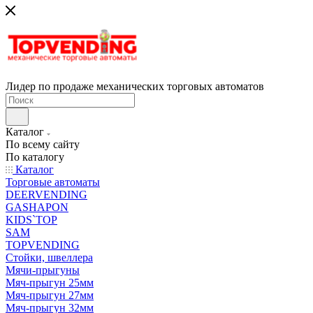
Лидер по продаже механических торговых автоматов
Каталог
По всему сайту
По каталогу
Каталог
Торговые автоматы
DEERVENDING
GASHAPON
KIDS`TOP
SAM
TOPVENDING
Стойки, швеллера
Мячи-прыгуны
Мяч-прыгун 25мм
Мяч-прыгун 27мм
Мяч-прыгун 32мм