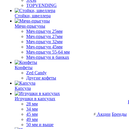
SAM
TOPVENDING
Стойки, швеллера
Мячи-прыгуны
Мяч-прыгун 25мм
Мяч-прыгун 27мм
Мяч-прыгун 32мм
Мяч-прыгун 45мм
Мяч-прыгун 55-64 мм
Мяч-прыгун в банках
Конфеты
Zed Candy
Другие кофеты
Капсула
Игрушки в капсулах
28 мм
34 мм
45 мм
Акции
Бренды
49 мм
50 мм и выше