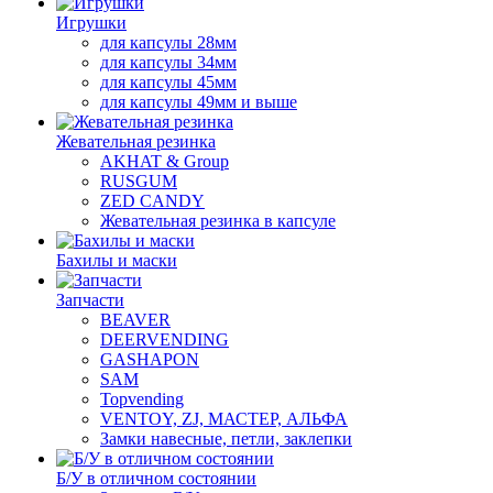
Игрушки
для капсулы 28мм
для капсулы 34мм
для капсулы 45мм
для капсулы 49мм и выше
Жевательная резинка
AKHAT & Group
RUSGUM
ZED CANDY
Жевательная резинка в капсуле
Бахилы и маски
Запчасти
BEAVER
DEERVENDING
GASHAPON
SAM
Topvending
VENTOY, ZJ, МАСТЕР, АЛЬФА
Замки навесные, петли, заклепки
Б/У в отличном состоянии