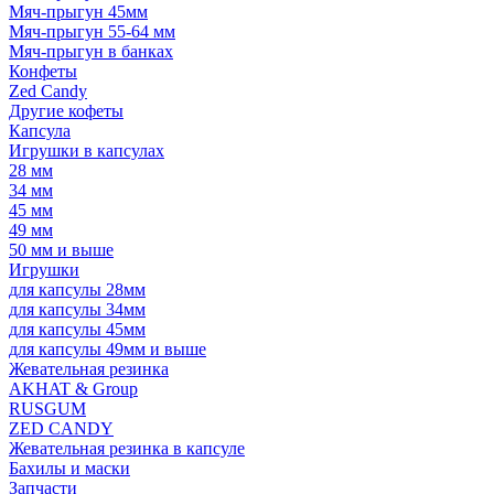
Мяч-прыгун 45мм
Мяч-прыгун 55-64 мм
Мяч-прыгун в банках
Конфеты
Zed Candy
Другие кофеты
Капсула
Игрушки в капсулах
28 мм
34 мм
45 мм
49 мм
50 мм и выше
Игрушки
для капсулы 28мм
для капсулы 34мм
для капсулы 45мм
для капсулы 49мм и выше
Жевательная резинка
AKHAT & Group
RUSGUM
ZED CANDY
Жевательная резинка в капсуле
Бахилы и маски
Запчасти