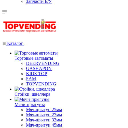
Запчасти Б/У
Каталог
Торговые автоматы
DEERVENDING
GASHAPON
KIDS`TOP
SAM
TOPVENDING
Стойки, швеллера
Мячи-прыгуны
Мяч-прыгун 25мм
Мяч-прыгун 27мм
Мяч-прыгун 32мм
Мяч-прыгун 45мм