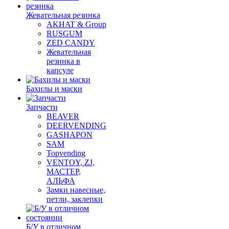
Жевательная резинка
AKHAT & Group
RUSGUM
ZED CANDY
Жевательная
резинка в
капсуле
Бахилы и маски
Запчасти
BEAVER
DEERVENDING
GASHAPON
SAM
Topvending
VENTOY, ZJ,
МАСТЕР,
АЛЬФА
Замки навесные,
петли, заклепки
Б/У в отличном