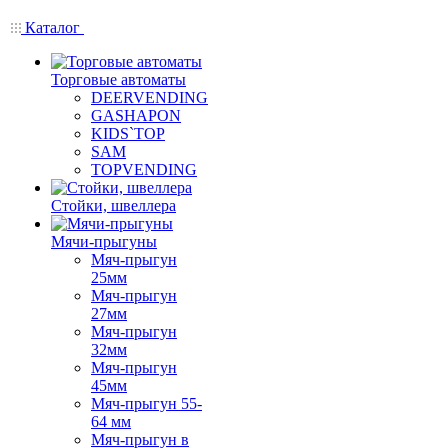
Каталог
Торговые автоматы
DEERVENDING
GASHAPON
KIDS`TOP
SAM
TOPVENDING
Стойки, швеллера
Мячи-прыгуны
Мяч-прыгун
25мм
Мяч-прыгун
27мм
Мяч-прыгун
32мм
Мяч-прыгун
45мм
Мяч-прыгун 55-
64 мм
Мяч-прыгун в