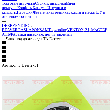
Торговые автоматы
Стойки, швеллера
Мячи-
прыгуны
Конфеты
Капсула
Игрушки в
капсулах
Игрушки
Жевательная резинка
Бахилы и маски
Б/У в
отличном состоянии
—
DEERVENDING
BEAVER
GASHAPON
SAM
Topvending
VENTOY, ZJ, МАСТЕР,
АЛЬФА
Замки навесные, петли, заклепки
—
Чаша под дозатор для ТА Deervending
Артикул:
З-Deer-2731