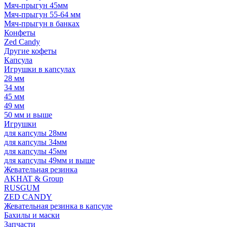
Мяч-прыгун 45мм
Мяч-прыгун 55-64 мм
Мяч-прыгун в банках
Конфеты
Zed Candy
Другие кофеты
Капсула
Игрушки в капсулах
28 мм
34 мм
45 мм
49 мм
50 мм и выше
Игрушки
для капсулы 28мм
для капсулы 34мм
для капсулы 45мм
для капсулы 49мм и выше
Жевательная резинка
AKHAT & Group
RUSGUM
ZED CANDY
Жевательная резинка в капсуле
Бахилы и маски
Запчасти