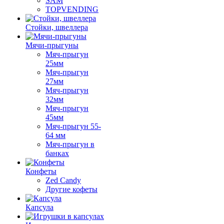
SAM
TOPVENDING
Стойки, швеллера
Мячи-прыгуны
Мяч-прыгун
25мм
Мяч-прыгун
27мм
Мяч-прыгун
32мм
Мяч-прыгун
45мм
Мяч-прыгун 55-
64 мм
Мяч-прыгун в
банках
Конфеты
Zed Candy
Другие кофеты
Капсула