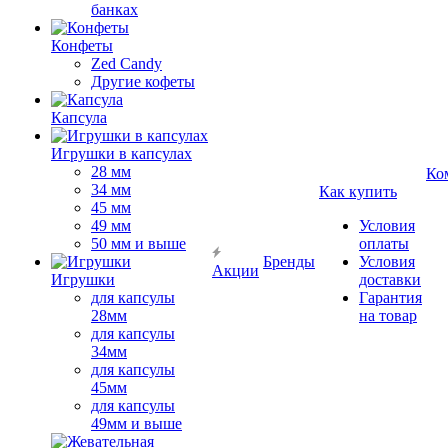
банках
Конфеты
Zed Candy
Другие кофеты
Капсула
Игрушки в капсулах
28 мм
Ко
34 мм
Как купить
45 мм
49 мм
Условия
50 мм и выше
оплаты
Бренды
Условия
Акции
Игрушки
доставки
для капсулы
Гарантия
28мм
на товар
для капсулы
34мм
для капсулы
45мм
для капсулы
49мм и выше