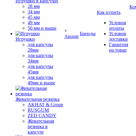
Игрушки в капсулах
28 мм
Ко
34 мм
Как купить
45 мм
49 мм
Условия
50 мм и выше
оплаты
Бренды
Условия
Акции
Игрушки
доставки
для капсулы
Гарантия
28мм
на товар
для капсулы
34мм
для капсулы
45мм
для капсулы
49мм и выше
Жевательная резинка
AKHAT & Group
RUSGUM
ZED CANDY
Жевательная
резинка в
капсуле