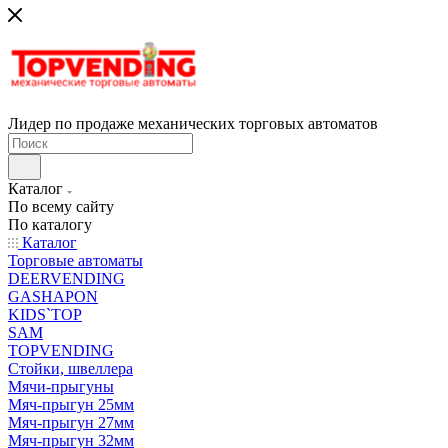
Лидер по продаже механических торговых автоматов
Каталог
По всему сайту
По каталогу
Каталог
Торговые автоматы
DEERVENDING
GASHAPON
KIDS`TOP
SAM
TOPVENDING
Стойки, швеллера
Мячи-прыгуны
Мяч-прыгун 25мм
Мяч-прыгун 27мм
Мяч-прыгун 32мм