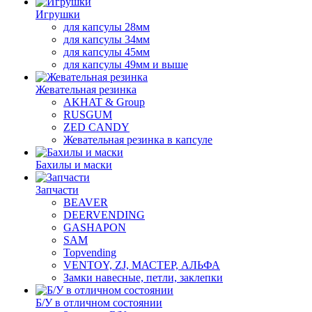
Игрушки
для капсулы 28мм
для капсулы 34мм
для капсулы 45мм
для капсулы 49мм и выше
Жевательная резинка
AKHAT & Group
RUSGUM
ZED CANDY
Жевательная резинка в капсуле
Бахилы и маски
Запчасти
BEAVER
DEERVENDING
GASHAPON
SAM
Topvending
VENTOY, ZJ, МАСТЕР, АЛЬФА
Замки навесные, петли, заклепки
Б/У в отличном состоянии