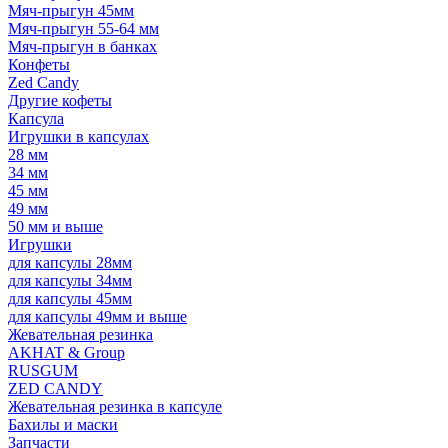
Мяч-прыгун 45мм
Мяч-прыгун 55-64 мм
Мяч-прыгун в банках
Конфеты
Zed Candy
Другие кофеты
Капсула
Игрушки в капсулах
28 мм
34 мм
45 мм
49 мм
50 мм и выше
Игрушки
для капсулы 28мм
для капсулы 34мм
для капсулы 45мм
для капсулы 49мм и выше
Жевательная резинка
AKHAT & Group
RUSGUM
ZED CANDY
Жевательная резинка в капсуле
Бахилы и маски
Запчасти