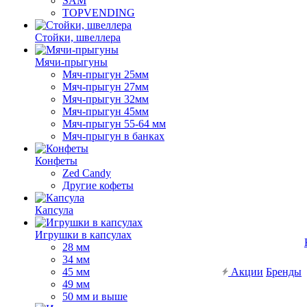
SAM
TOPVENDING
Стойки, швеллера
Мячи-прыгуны
Мяч-прыгун 25мм
Мяч-прыгун 27мм
Мяч-прыгун 32мм
Мяч-прыгун 45мм
Мяч-прыгун 55-64 мм
Мяч-прыгун в банках
Конфеты
Zed Candy
Другие кофеты
Капсула
Игрушки в капсулах
28 мм
34 мм
45 мм
Акции
Бренды
49 мм
50 мм и выше