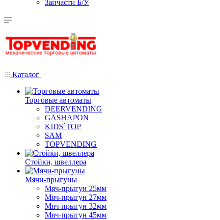
Запчасти Б/У
Каталог
Торговые автоматы
DEERVENDING
GASHAPON
KIDS`TOP
SAM
TOPVENDING
Стойки, швеллера
Мячи-прыгуны
Мяч-прыгун 25мм
Мяч-прыгун 27мм
Мяч-прыгун 32мм
Мяч-прыгун 45мм