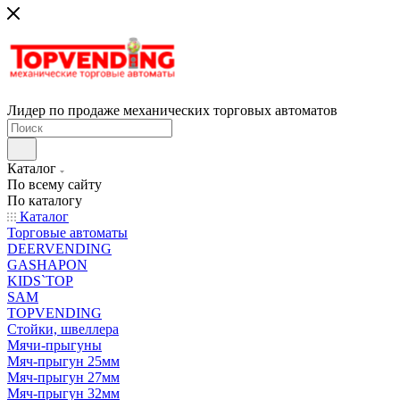
Лидер по продаже механических торговых автоматов
Каталог
По всему сайту
По каталогу
Каталог
Торговые автоматы
DEERVENDING
GASHAPON
KIDS`TOP
SAM
TOPVENDING
Стойки, швеллера
Мячи-прыгуны
Мяч-прыгун 25мм
Мяч-прыгун 27мм
Мяч-прыгун 32мм