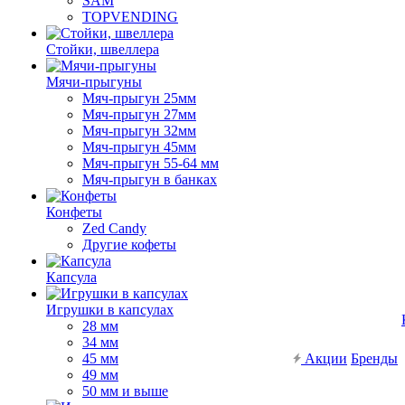
SAM
TOPVENDING
Стойки, швеллера
Мячи-прыгуны
Мяч-прыгун 25мм
Мяч-прыгун 27мм
Мяч-прыгун 32мм
Мяч-прыгун 45мм
Мяч-прыгун 55-64 мм
Мяч-прыгун в банках
Конфеты
Zed Candy
Другие кофеты
Капсула
Игрушки в капсулах
28 мм
34 мм
45 мм
Акции
Бренды
49 мм
50 мм и выше