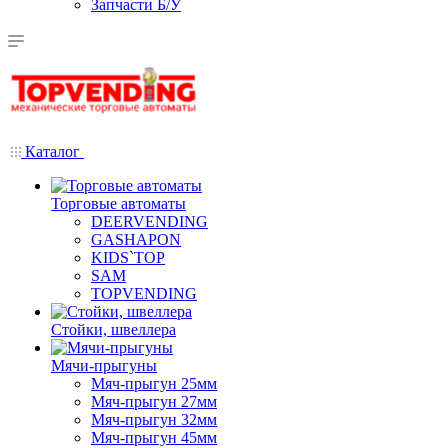
Запчасти Б/У
Каталог
Торговые автоматы
DEERVENDING
GASHAPON
KIDS`TOP
SAM
TOPVENDING
Стойки, швеллера
Мячи-прыгуны
Мяч-прыгун 25мм
Мяч-прыгун 27мм
Мяч-прыгун 32мм
Мяч-прыгун 45мм