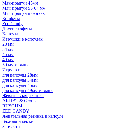
Мяч-прыгун 45мм
Мяч-прыгун 55-64 мм
Мяч-прыгун в банках
Конфеты
Zed Candy
Другие кофеты
Капсула
Игрушки в капсулах
28 мм
34 мм
45 мм
49 мм
50 мм и выше
Игрушки
для капсулы 28мм
для капсулы 34мм
для капсулы 45мм
для капсулы 49мм и выше
Жевательная резинка
AKHAT & Group
RUSGUM
ZED CANDY
Жевательная резинка в капсуле
Бахилы и маски
Запчасти