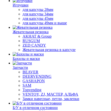
Игрушки
для капсулы 28мм
для капсулы 34мм
для капсулы 45мм
для капсулы 49мм и выше
Жевательная резинка
AKHAT & Group
RUSGUM
ZED CANDY
Жевательная резинка в капсуле
Бахилы и маски
Запчасти
BEAVER
DEERVENDING
GASHAPON
SAM
Topvending
VENTOY, ZJ, МАСТЕР, АЛЬФА
Замки навесные, петли, заклепки
Б/У в отличном состоянии