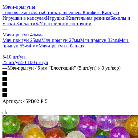
—
Мячи-прыгуны
Торговые автоматы
Стойки, швеллера
Конфеты
Капсула
Игрушки в капсулах
Игрушки
Жевательная резинка
Бахилы и
маски
Запчасти
Б/У в отличном состоянии
—
Мяч-прыгун 45мм
Мяч-прыгун 25мм
Мяч-прыгун 27мм
Мяч-прыгун 32мм
Мяч-
прыгун 55-64 мм
Мяч-прыгун в банках
—
5-10 шт/уп
25 шт/уп
50-100 шт/уп
—
Мяч-прыгун 45 мм "Блестящий" (5 шт/уп) (40 уп/кор)
Артикул:
45PB02-P-5