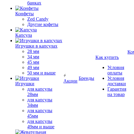
банках
Конфеты
Zed Candy
Другие кофеты
Капсула
Игрушки в капсулах
28 мм
Ко
34 мм
Как купить
45 мм
49 мм
Условия
50 мм и выше
оплаты
Бренды
Условия
Акции
Игрушки
доставки
для капсулы
Гарантия
28мм
на товар
для капсулы
34мм
для капсулы
45мм
для капсулы
49мм и выше