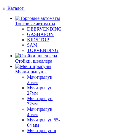
Каталог
Торговые автоматы
DEERVENDING
GASHAPON
KIDS`TOP
SAM
TOPVENDING
Стойки, швеллера
Мячи-прыгуны
Мяч-прыгун
25мм
Мяч-прыгун
27мм
Мяч-прыгун
32мм
Мяч-прыгун
45мм
Мяч-прыгун 55-
64 мм
Мяч-прыгун в