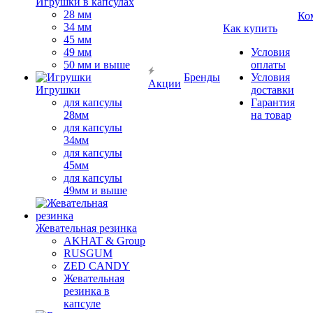
Игрушки в капсулах
28 мм
Ко
34 мм
Как купить
45 мм
49 мм
Условия
50 мм и выше
оплаты
Бренды
Условия
Акции
Игрушки
доставки
для капсулы
Гарантия
28мм
на товар
для капсулы
34мм
для капсулы
45мм
для капсулы
49мм и выше
Жевательная резинка
AKHAT & Group
RUSGUM
ZED CANDY
Жевательная
резинка в
капсуле