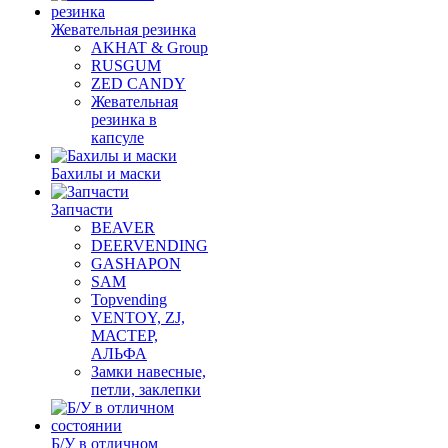
Жевательная резинка
AKHAT & Group
RUSGUM
ZED CANDY
Жевательная
резинка в
капсуле
Бахилы и маски
Запчасти
BEAVER
DEERVENDING
GASHAPON
SAM
Topvending
VENTOY, ZJ,
МАСТЕР,
АЛЬФА
Замки навесные,
петли, заклепки
Б/У в отличном