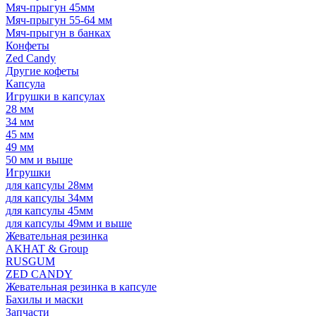
Мяч-прыгун 45мм
Мяч-прыгун 55-64 мм
Мяч-прыгун в банках
Конфеты
Zed Candy
Другие кофеты
Капсула
Игрушки в капсулах
28 мм
34 мм
45 мм
49 мм
50 мм и выше
Игрушки
для капсулы 28мм
для капсулы 34мм
для капсулы 45мм
для капсулы 49мм и выше
Жевательная резинка
AKHAT & Group
RUSGUM
ZED CANDY
Жевательная резинка в капсуле
Бахилы и маски
Запчасти