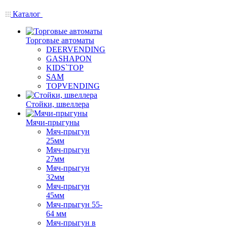
Каталог
Торговые автоматы
DEERVENDING
GASHAPON
KIDS`TOP
SAM
TOPVENDING
Стойки, швеллера
Мячи-прыгуны
Мяч-прыгун
25мм
Мяч-прыгун
27мм
Мяч-прыгун
32мм
Мяч-прыгун
45мм
Мяч-прыгун 55-
64 мм
Мяч-прыгун в