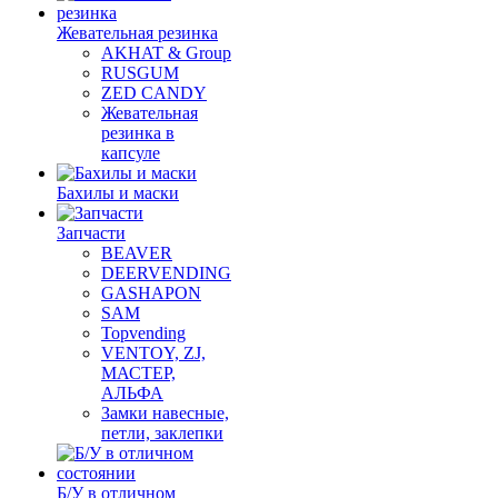
Жевательная резинка
AKHAT & Group
RUSGUM
ZED CANDY
Жевательная
резинка в
капсуле
Бахилы и маски
Запчасти
BEAVER
DEERVENDING
GASHAPON
SAM
Topvending
VENTOY, ZJ,
МАСТЕР,
АЛЬФА
Замки навесные,
петли, заклепки
Б/У в отличном