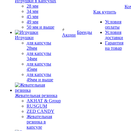
Игрушки в капсулах
28 мм
Ко
34 мм
Как купить
45 мм
49 мм
Условия
50 мм и выше
оплаты
Бренды
Условия
Акции
Игрушки
доставки
для капсулы
Гарантия
28мм
на товар
для капсулы
34мм
для капсулы
45мм
для капсулы
49мм и выше
Жевательная резинка
AKHAT & Group
RUSGUM
ZED CANDY
Жевательная
резинка в
капсуле