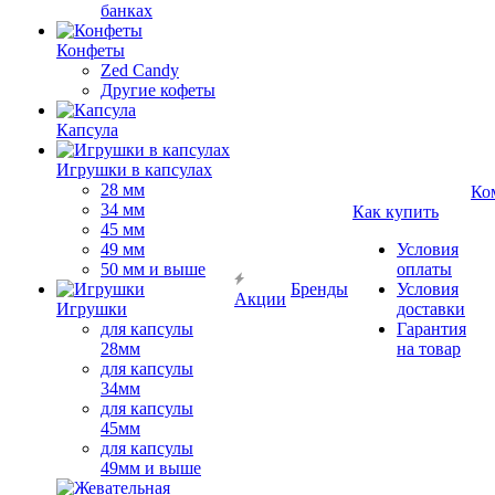
банках
Конфеты
Zed Candy
Другие кофеты
Капсула
Игрушки в капсулах
28 мм
Ко
34 мм
Как купить
45 мм
49 мм
Условия
50 мм и выше
оплаты
Бренды
Условия
Акции
Игрушки
доставки
для капсулы
Гарантия
28мм
на товар
для капсулы
34мм
для капсулы
45мм
для капсулы
49мм и выше