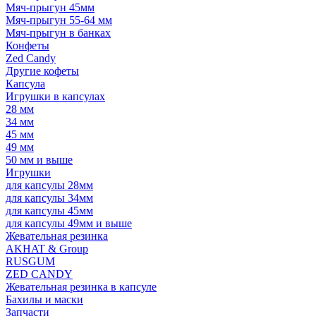
Мяч-прыгун 45мм
Мяч-прыгун 55-64 мм
Мяч-прыгун в банках
Конфеты
Zed Candy
Другие кофеты
Капсула
Игрушки в капсулах
28 мм
34 мм
45 мм
49 мм
50 мм и выше
Игрушки
для капсулы 28мм
для капсулы 34мм
для капсулы 45мм
для капсулы 49мм и выше
Жевательная резинка
AKHAT & Group
RUSGUM
ZED CANDY
Жевательная резинка в капсуле
Бахилы и маски
Запчасти