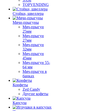
SAM
TOPVENDING
Стойки, швеллера
Мячи-прыгуны
Мяч-прыгун
25мм
Мяч-прыгун
27мм
Мяч-прыгун
32мм
Мяч-прыгун
45мм
Мяч-прыгун 55-
64 мм
Мяч-прыгун в
банках
Конфеты
Zed Candy
Другие кофеты
Капсула