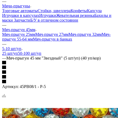
—
Мячи-прыгуны
Торговые автоматы
Стойки, швеллера
Конфеты
Капсула
Игрушки в капсулах
Игрушки
Жевательная резинка
Бахилы и
маски
Запчасти
Б/У в отличном состоянии
—
Мяч-прыгун 45мм
Мяч-прыгун 25мм
Мяч-прыгун 27мм
Мяч-прыгун 32мм
Мяч-
прыгун 55-64 мм
Мяч-прыгун в банках
—
5-10 шт/уп
25 шт/уп
50-100 шт/уп
—
Мяч-прыгун 45 мм "Звездный" (5 шт/уп) (40 уп/кор)
Артикул:
45PB08/1 - P-5