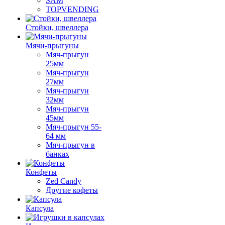
SAM
TOPVENDING
Стойки, швеллера
Мячи-прыгуны
Мяч-прыгун
25мм
Мяч-прыгун
27мм
Мяч-прыгун
32мм
Мяч-прыгун
45мм
Мяч-прыгун 55-
64 мм
Мяч-прыгун в
банках
Конфеты
Zed Candy
Другие кофеты
Капсула