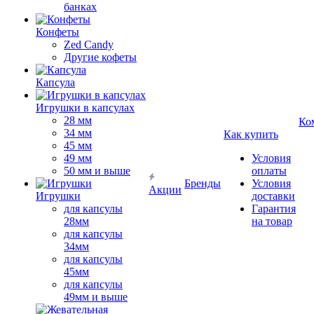
банках
Конфеты
Zed Candy
Другие кофеты
Капсула
Игрушки в капсулах
28 мм
Ко
34 мм
Как купить
45 мм
49 мм
Условия
50 мм и выше
оплаты
Бренды
Условия
Акции
Игрушки
доставки
для капсулы
Гарантия
28мм
на товар
для капсулы
34мм
для капсулы
45мм
для капсулы
49мм и выше