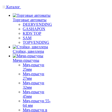
Каталог
Торговые автоматы
DEERVENDING
GASHAPON
KIDS`TOP
SAM
TOPVENDING
Стойки, швеллера
Мячи-прыгуны
Мяч-прыгун
25мм
Мяч-прыгун
27мм
Мяч-прыгун
32мм
Мяч-прыгун
45мм
Мяч-прыгун 55-
64 мм
Мяч-прыгун в