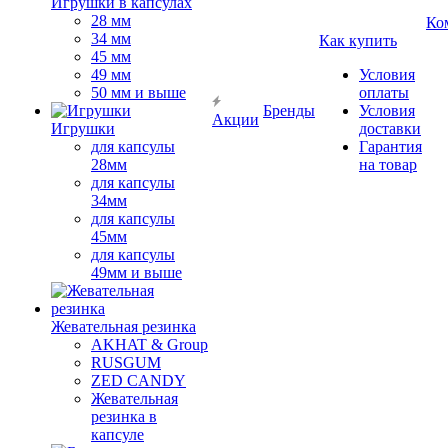
Игрушки в капсулах
28 мм
Ко
34 мм
Как купить
45 мм
49 мм
Условия
50 мм и выше
оплаты
Бренды
Условия
Акции
Игрушки
доставки
для капсулы
Гарантия
28мм
на товар
для капсулы
34мм
для капсулы
45мм
для капсулы
49мм и выше
Жевательная резинка
AKHAT & Group
RUSGUM
ZED CANDY
Жевательная
резинка в
капсуле