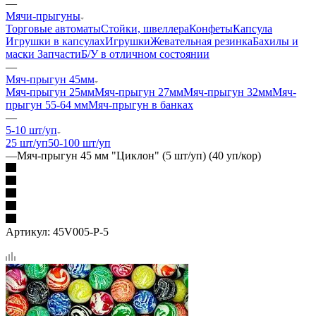
—
Мячи-прыгуны
Торговые автоматы
Стойки, швеллера
Конфеты
Капсула
Игрушки в капсулах
Игрушки
Жевательная резинка
Бахилы и
маски
Запчасти
Б/У в отличном состоянии
—
Мяч-прыгун 45мм
Мяч-прыгун 25мм
Мяч-прыгун 27мм
Мяч-прыгун 32мм
Мяч-
прыгун 55-64 мм
Мяч-прыгун в банках
—
5-10 шт/уп
25 шт/уп
50-100 шт/уп
—
Мяч-прыгун 45 мм "Циклон" (5 шт/уп) (40 уп/кор)
Артикул:
45V005-P-5