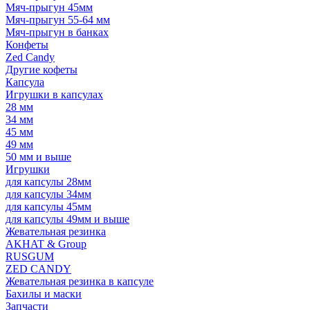
Мяч-прыгун 45мм
Мяч-прыгун 55-64 мм
Мяч-прыгун в банках
Конфеты
Zed Candy
Другие кофеты
Капсула
Игрушки в капсулах
28 мм
34 мм
45 мм
49 мм
50 мм и выше
Игрушки
для капсулы 28мм
для капсулы 34мм
для капсулы 45мм
для капсулы 49мм и выше
Жевательная резинка
AKHAT & Group
RUSGUM
ZED CANDY
Жевательная резинка в капсуле
Бахилы и маски
Запчасти