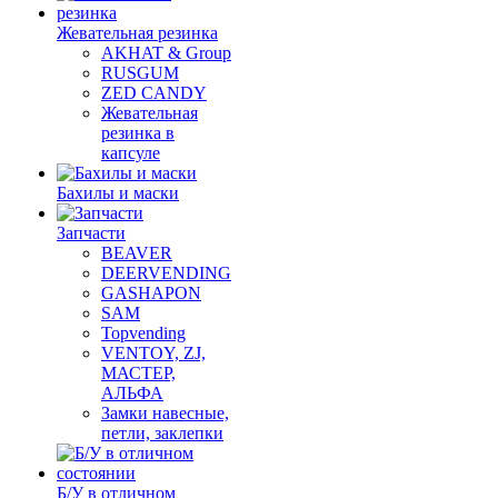
Жевательная резинка
AKHAT & Group
RUSGUM
ZED CANDY
Жевательная
резинка в
капсуле
Бахилы и маски
Запчасти
BEAVER
DEERVENDING
GASHAPON
SAM
Topvending
VENTOY, ZJ,
МАСТЕР,
АЛЬФА
Замки навесные,
петли, заклепки
Б/У в отличном