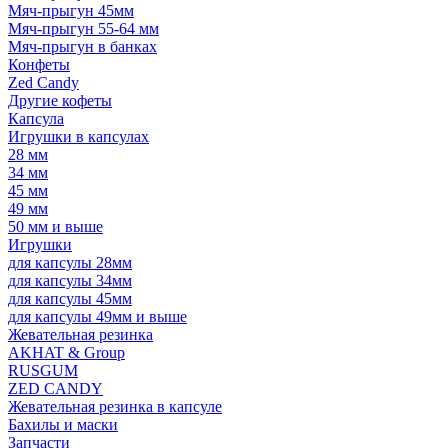
Мяч-прыгун 45мм
Мяч-прыгун 55-64 мм
Мяч-прыгун в банках
Конфеты
Zed Candy
Другие кофеты
Капсула
Игрушки в капсулах
28 мм
34 мм
45 мм
49 мм
50 мм и выше
Игрушки
для капсулы 28мм
для капсулы 34мм
для капсулы 45мм
для капсулы 49мм и выше
Жевательная резинка
AKHAT & Group
RUSGUM
ZED CANDY
Жевательная резинка в капсуле
Бахилы и маски
Запчасти