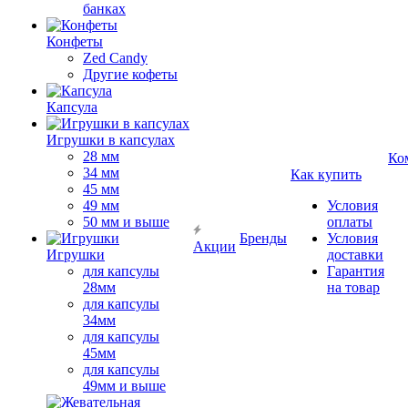
банках
Конфеты
Zed Candy
Другие кофеты
Капсула
Игрушки в капсулах
28 мм
Ко
34 мм
Как купить
45 мм
49 мм
Условия
50 мм и выше
оплаты
Бренды
Условия
Акции
Игрушки
доставки
для капсулы
Гарантия
28мм
на товар
для капсулы
34мм
для капсулы
45мм
для капсулы
49мм и выше