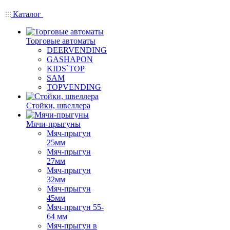
Каталог
Торговые автоматы
DEERVENDING
GASHAPON
KIDS`TOP
SAM
TOPVENDING
Стойки, швеллера
Мячи-прыгуны
Мяч-прыгун
25мм
Мяч-прыгун
27мм
Мяч-прыгун
32мм
Мяч-прыгун
45мм
Мяч-прыгун 55-
64 мм
Мяч-прыгун в