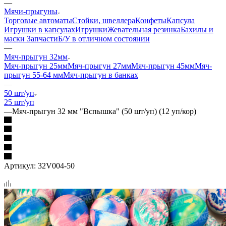
—
Мячи-прыгуны
Торговые автоматы
Стойки, швеллера
Конфеты
Капсула
Игрушки в капсулах
Игрушки
Жевательная резинка
Бахилы и
маски
Запчасти
Б/У в отличном состоянии
—
Мяч-прыгун 32мм
Мяч-прыгун 25мм
Мяч-прыгун 27мм
Мяч-прыгун 45мм
Мяч-
прыгун 55-64 мм
Мяч-прыгун в банках
—
50 шт/уп
25 шт/уп
—
Мяч-прыгун 32 мм "Вспышка" (50 шт/уп) (12 уп/кор)
Артикул:
32V004-50