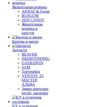
Жевательная резинка
AKHAT & Group
RUSGUM
ZED CANDY
Жевательная
резинка в
капсуле
Бахилы и маски
Запчасти
BEAVER
DEERVENDING
GASHAPON
SAM
Topvending
VENTOY, ZJ,
МАСТЕР,
АЛЬФА
Замки навесные,
петли, заклепки
Б/У в отличном