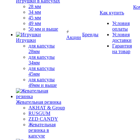
Игрушки в капсулах
28 мм
Ко
34 мм
Как купить
45 мм
49 мм
Условия
50 мм и выше
оплаты
Бренды
Условия
Акции
Игрушки
доставки
для капсулы
Гарантия
28мм
на товар
для капсулы
34мм
для капсулы
45мм
для капсулы
49мм и выше
Жевательная резинка
AKHAT & Group
RUSGUM
ZED CANDY
Жевательная
резинка в
капсуле