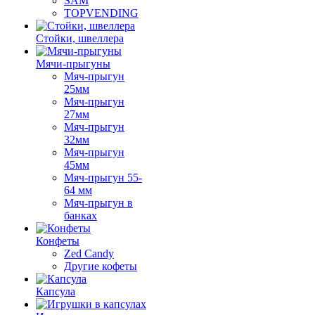
SAM
TOPVENDING
Стойки, швеллера
Мячи-прыгуны
Мяч-прыгун
25мм
Мяч-прыгун
27мм
Мяч-прыгун
32мм
Мяч-прыгун
45мм
Мяч-прыгун 55-
64 мм
Мяч-прыгун в
банках
Конфеты
Zed Candy
Другие кофеты
Капсула