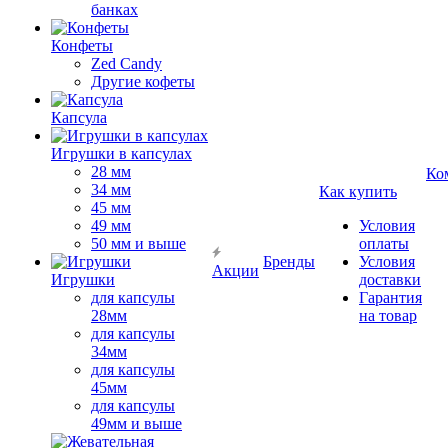
банках
Конфеты
Zed Candy
Другие кофеты
Капсула
Игрушки в капсулах
28 мм
Ко
34 мм
Как купить
45 мм
49 мм
Условия
50 мм и выше
оплаты
Бренды
Условия
Акции
Игрушки
доставки
для капсулы
Гарантия
28мм
на товар
для капсулы
34мм
для капсулы
45мм
для капсулы
49мм и выше