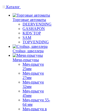
Каталог
Торговые автоматы
DEERVENDING
GASHAPON
KIDS`TOP
SAM
TOPVENDING
Стойки, швеллера
Мячи-прыгуны
Мяч-прыгун
25мм
Мяч-прыгун
27мм
Мяч-прыгун
32мм
Мяч-прыгун
45мм
Мяч-прыгун 55-
64 мм
Мяч-прыгун в