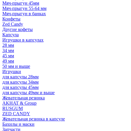
Мяч-прыгун 45мм
Мяч-прыгун 55-64 мм
Мяч-прыгун в банках
Конфеты
Zed Candy
Другие кофеты
Капсула
Игрушки в капсулах
28 мм
34 мм
45 мм
49 мм
50 мм и выше
Игрушки
для капсулы 28мм
для капсулы 34мм
для капсулы 45мм
для капсулы 49мм и выше
Жевательная резинка
AKHAT & Group
RUSGUM
ZED CANDY
Жевательная резинка в капсуле
Бахилы и маски
Запчасти