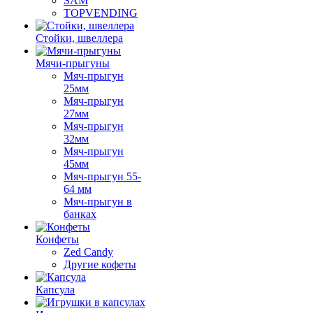
SAM
TOPVENDING
Стойки, швеллера
Мячи-прыгуны
Мяч-прыгун
25мм
Мяч-прыгун
27мм
Мяч-прыгун
32мм
Мяч-прыгун
45мм
Мяч-прыгун 55-
64 мм
Мяч-прыгун в
банках
Конфеты
Zed Candy
Другие кофеты
Капсула