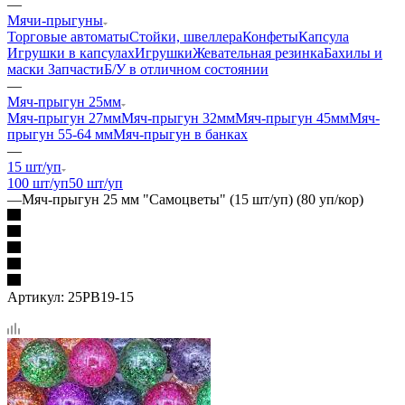
—
Мячи-прыгуны
Торговые автоматы
Стойки, швеллера
Конфеты
Капсула
Игрушки в капсулах
Игрушки
Жевательная резинка
Бахилы и
маски
Запчасти
Б/У в отличном состоянии
—
Мяч-прыгун 25мм
Мяч-прыгун 27мм
Мяч-прыгун 32мм
Мяч-прыгун 45мм
Мяч-
прыгун 55-64 мм
Мяч-прыгун в банках
—
15 шт/уп
100 шт/уп
50 шт/уп
—
Мяч-прыгун 25 мм "Самоцветы" (15 шт/уп) (80 уп/кор)
Артикул:
25PB19-15