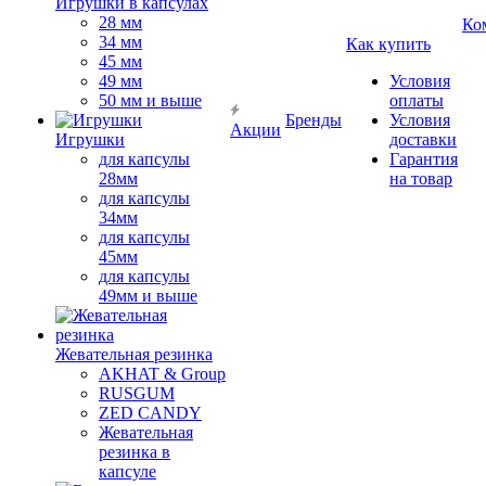
Игрушки в капсулах
28 мм
Ко
34 мм
Как купить
45 мм
49 мм
Условия
50 мм и выше
оплаты
Бренды
Условия
Акции
Игрушки
доставки
для капсулы
Гарантия
28мм
на товар
для капсулы
34мм
для капсулы
45мм
для капсулы
49мм и выше
Жевательная резинка
AKHAT & Group
RUSGUM
ZED CANDY
Жевательная
резинка в
капсуле