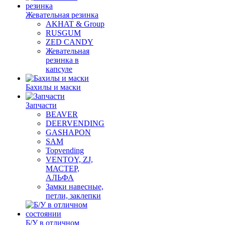
Жевательная резинка
AKHAT & Group
RUSGUM
ZED CANDY
Жевательная
резинка в
капсуле
Бахилы и маски
Запчасти
BEAVER
DEERVENDING
GASHAPON
SAM
Topvending
VENTOY, ZJ,
МАСТЕР,
АЛЬФА
Замки навесные,
петли, заклепки
Б/У в отличном