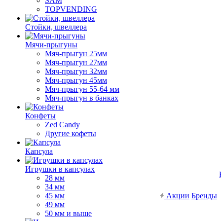
SAM
TOPVENDING
Стойки, швеллера
Мячи-прыгуны
Мяч-прыгун 25мм
Мяч-прыгун 27мм
Мяч-прыгун 32мм
Мяч-прыгун 45мм
Мяч-прыгун 55-64 мм
Мяч-прыгун в банках
Конфеты
Zed Candy
Другие кофеты
Капсула
Игрушки в капсулах
28 мм
34 мм
45 мм
Акции
Бренды
49 мм
50 мм и выше