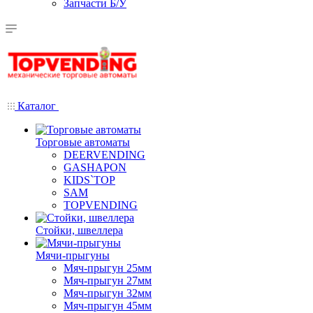
Запчасти Б/У
Каталог
Торговые автоматы
DEERVENDING
GASHAPON
KIDS`TOP
SAM
TOPVENDING
Стойки, швеллера
Мячи-прыгуны
Мяч-прыгун 25мм
Мяч-прыгун 27мм
Мяч-прыгун 32мм
Мяч-прыгун 45мм