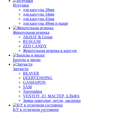
Игрушки
для капсулы 28мм
для капсулы 34мм
для капсулы 45мм
для капсулы 49мм и выше
Жевательная резинка
AKHAT & Group
RUSGUM
ZED CANDY
Жевательная резинка в капсуле
Бахилы и маски
Запчасти
BEAVER
DEERVENDING
GASHAPON
SAM
Topvending
VENTOY, ZJ, МАСТЕР, АЛЬФА
Замки навесные, петли, заклепки
Б/У в отличном состоянии