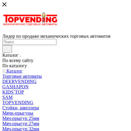
Лидер по продаже механических торговых автоматов
Каталог
По всему сайту
По каталогу
Каталог
Торговые автоматы
DEERVENDING
GASHAPON
KIDS`TOP
SAM
TOPVENDING
Стойки, швеллера
Мячи-прыгуны
Мяч-прыгун 25мм
Мяч-прыгун 27мм
Мяч-прыгун 32мм