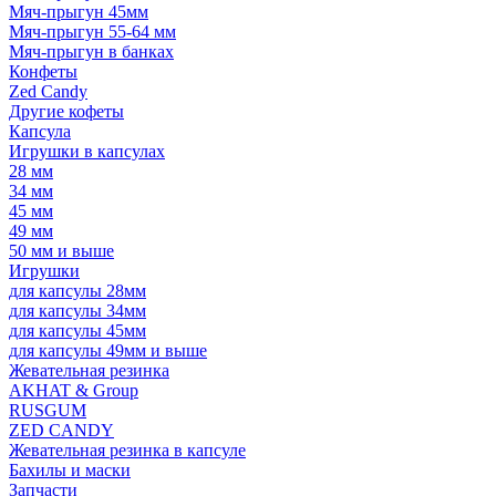
Мяч-прыгун 45мм
Мяч-прыгун 55-64 мм
Мяч-прыгун в банках
Конфеты
Zed Candy
Другие кофеты
Капсула
Игрушки в капсулах
28 мм
34 мм
45 мм
49 мм
50 мм и выше
Игрушки
для капсулы 28мм
для капсулы 34мм
для капсулы 45мм
для капсулы 49мм и выше
Жевательная резинка
AKHAT & Group
RUSGUM
ZED CANDY
Жевательная резинка в капсуле
Бахилы и маски
Запчасти