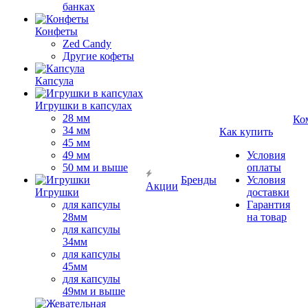
банках
Конфеты
Zed Candy
Другие кофеты
Капсула
Игрушки в капсулах
28 мм
Ко
34 мм
Как купить
45 мм
49 мм
Условия
50 мм и выше
оплаты
Бренды
Условия
Акции
Игрушки
доставки
для капсулы
Гарантия
28мм
на товар
для капсулы
34мм
для капсулы
45мм
для капсулы
49мм и выше