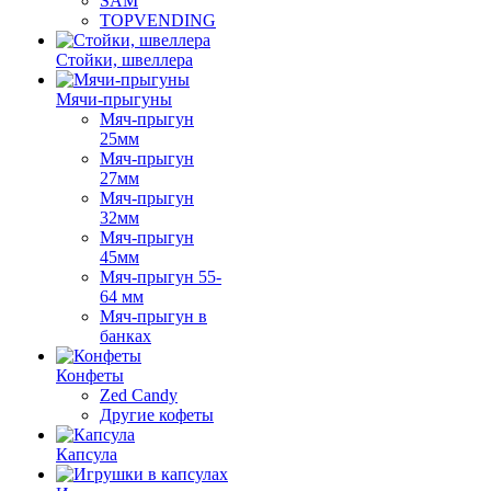
SAM
TOPVENDING
Стойки, швеллера
Мячи-прыгуны
Мяч-прыгун
25мм
Мяч-прыгун
27мм
Мяч-прыгун
32мм
Мяч-прыгун
45мм
Мяч-прыгун 55-
64 мм
Мяч-прыгун в
банках
Конфеты
Zed Candy
Другие кофеты
Капсула