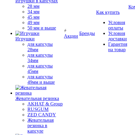
Игрушки в капсулах
28 мм
Ко
34 мм
Как купить
45 мм
49 мм
Условия
50 мм и выше
оплаты
Бренды
Условия
Акции
Игрушки
доставки
для капсулы
Гарантия
28мм
на товар
для капсулы
34мм
для капсулы
45мм
для капсулы
49мм и выше
Жевательная резинка
AKHAT & Group
RUSGUM
ZED CANDY
Жевательная
резинка в
капсуле