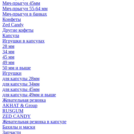
Мяч-прыгун 45мм
Мяч-прыгун 55-64 мм
Мяч-прыгун в банках
Конфеты
Zed Candy
Другие кофеты
Капсула
Игрушки в капсулах
28 мм
34 мм
45 мм
49 мм
50 мм и выше
Игрушки
для капсулы 28мм
для капсулы 34мм
для капсулы 45мм
для капсулы 49мм и выше
Жевательная резинка
AKHAT & Group
RUSGUM
ZED CANDY
Жевательная резинка в капсуле
Бахилы и маски
Запчасти