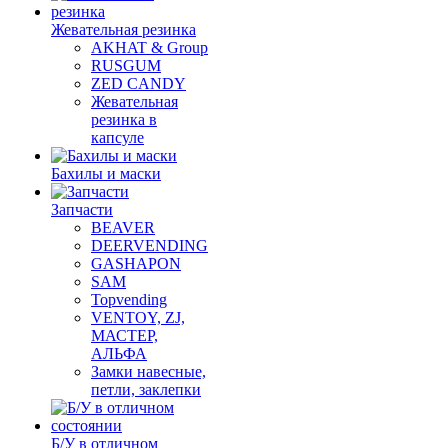
Жевательная резинка
AKHAT & Group
RUSGUM
ZED CANDY
Жевательная
резинка в
капсуле
Бахилы и маски
Запчасти
BEAVER
DEERVENDING
GASHAPON
SAM
Topvending
VENTOY, ZJ,
МАСТЕР,
АЛЬФА
Замки навесные,
петли, заклепки
Б/У в отличном