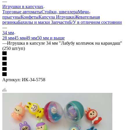
—
Игрушки в капсулах
Торговые автоматы
Стойки, швеллера
Мячи-
прыгуны
Конфеты
Капсула
Игрушки
Жевательная
резинка
Бахилы и маски
Запчасти
Б/У в отличном состоянии
—
34 мм
28 мм
45 мм
49 мм
50 мм и выше
—
Игрушка в капсуле 34 мм "Лабубу колпачок на карандаш"
(250 шт/уп)
Артикул:
ИК-34-5758