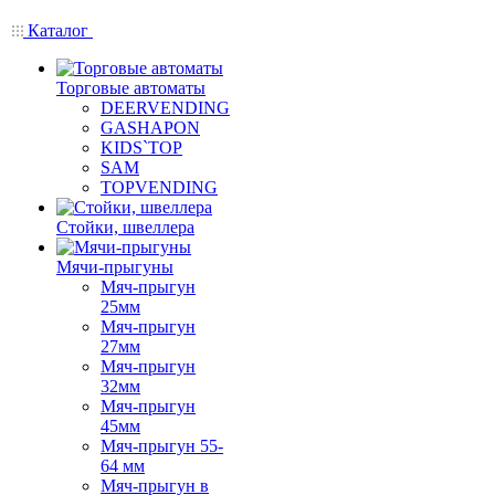
Каталог
Торговые автоматы
DEERVENDING
GASHAPON
KIDS`TOP
SAM
TOPVENDING
Стойки, швеллера
Мячи-прыгуны
Мяч-прыгун
25мм
Мяч-прыгун
27мм
Мяч-прыгун
32мм
Мяч-прыгун
45мм
Мяч-прыгун 55-
64 мм
Мяч-прыгун в