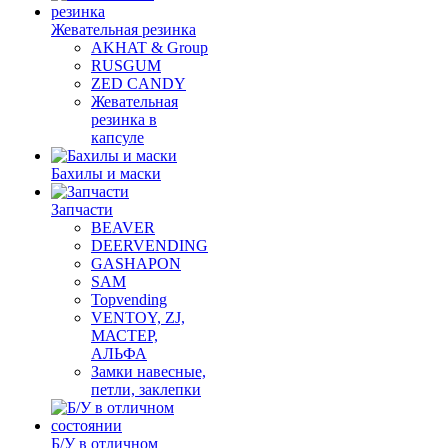
Жевательная резинка
AKHAT & Group
RUSGUM
ZED CANDY
Жевательная
резинка в
капсуле
Бахилы и маски
Запчасти
BEAVER
DEERVENDING
GASHAPON
SAM
Topvending
VENTOY, ZJ,
МАСТЕР,
АЛЬФА
Замки навесные,
петли, заклепки
Б/У в отличном