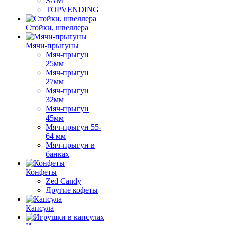
SAM
TOPVENDING
Стойки, швеллера
Мячи-прыгуны
Мяч-прыгун
25мм
Мяч-прыгун
27мм
Мяч-прыгун
32мм
Мяч-прыгун
45мм
Мяч-прыгун 55-
64 мм
Мяч-прыгун в
банках
Конфеты
Zed Candy
Другие кофеты
Капсула