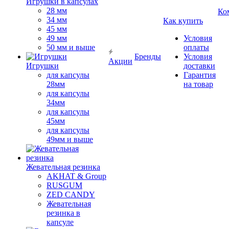
Игрушки в капсулах
28 мм
Ко
34 мм
Как купить
45 мм
49 мм
Условия
50 мм и выше
оплаты
Бренды
Условия
Акции
Игрушки
доставки
для капсулы
Гарантия
28мм
на товар
для капсулы
34мм
для капсулы
45мм
для капсулы
49мм и выше
Жевательная резинка
AKHAT & Group
RUSGUM
ZED CANDY
Жевательная
резинка в
капсуле