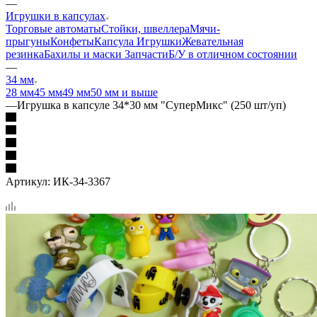
—
Игрушки в капсулах
Торговые автоматы
Стойки, швеллера
Мячи-
прыгуны
Конфеты
Капсула
Игрушки
Жевательная
резинка
Бахилы и маски
Запчасти
Б/У в отличном состоянии
—
34 мм
28 мм
45 мм
49 мм
50 мм и выше
—
Игрушка в капсуле 34*30 мм "СуперМикс" (250 шт/уп)
Артикул:
ИК-34-3367