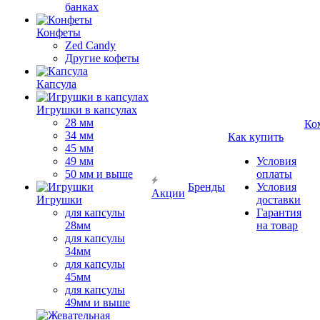
банках
Конфеты
Zed Candy
Другие кофеты
Капсула
Игрушки в капсулах
28 мм
Ко
34 мм
Как купить
45 мм
49 мм
Условия
50 мм и выше
оплаты
Бренды
Условия
Акции
Игрушки
доставки
для капсулы
Гарантия
28мм
на товар
для капсулы
34мм
для капсулы
45мм
для капсулы
49мм и выше