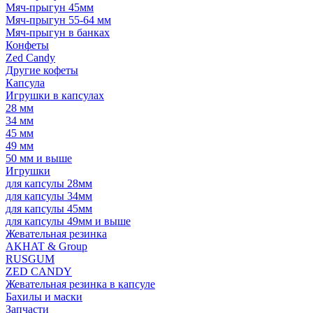
Мяч-прыгун 45мм
Мяч-прыгун 55-64 мм
Мяч-прыгун в банках
Конфеты
Zed Candy
Другие кофеты
Капсула
Игрушки в капсулах
28 мм
34 мм
45 мм
49 мм
50 мм и выше
Игрушки
для капсулы 28мм
для капсулы 34мм
для капсулы 45мм
для капсулы 49мм и выше
Жевательная резинка
AKHAT & Group
RUSGUM
ZED CANDY
Жевательная резинка в капсуле
Бахилы и маски
Запчасти