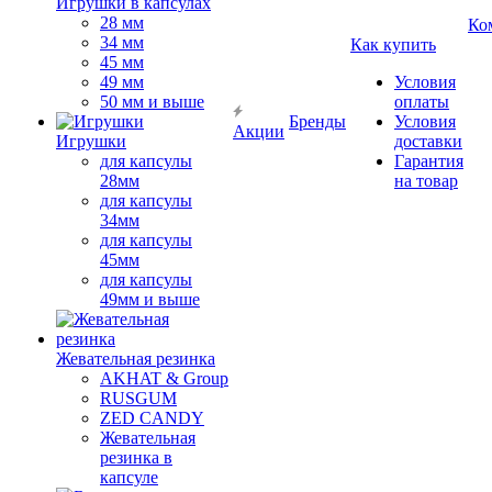
Игрушки в капсулах
28 мм
Ко
34 мм
Как купить
45 мм
49 мм
Условия
50 мм и выше
оплаты
Бренды
Условия
Акции
Игрушки
доставки
для капсулы
Гарантия
28мм
на товар
для капсулы
34мм
для капсулы
45мм
для капсулы
49мм и выше
Жевательная резинка
AKHAT & Group
RUSGUM
ZED CANDY
Жевательная
резинка в
капсуле