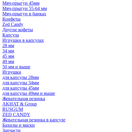
Мяч-прыгун 45мм
Мяч-прыгун 55-64 мм
Мяч-прыгун в банках
Конфеты
Zed Candy
Другие кофеты
Капсула
Игрушки в капсулах
28 мм
34 мм
45 мм
49 мм
50 мм и выше
Игрушки
для капсулы 28мм
для капсулы 34мм
для капсулы 45мм
для капсулы 49мм и выше
Жевательная резинка
AKHAT & Group
RUSGUM
ZED CANDY
Жевательная резинка в капсуле
Бахилы и маски
Запчасти