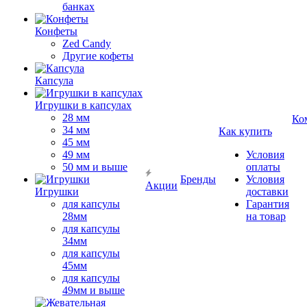
банках
Конфеты
Zed Candy
Другие кофеты
Капсула
Игрушки в капсулах
28 мм
Ко
34 мм
Как купить
45 мм
49 мм
Условия
50 мм и выше
оплаты
Бренды
Условия
Акции
Игрушки
доставки
для капсулы
Гарантия
28мм
на товар
для капсулы
34мм
для капсулы
45мм
для капсулы
49мм и выше