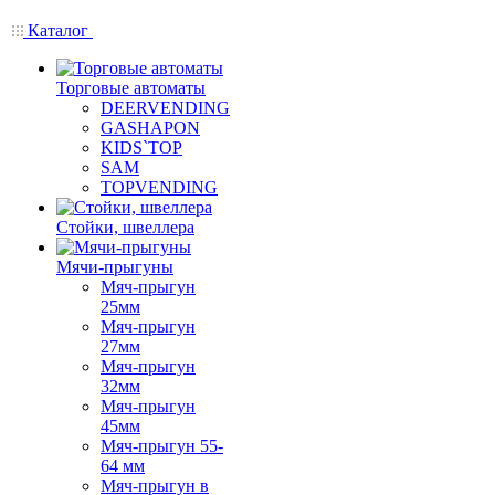
Каталог
Торговые автоматы
DEERVENDING
GASHAPON
KIDS`TOP
SAM
TOPVENDING
Стойки, швеллера
Мячи-прыгуны
Мяч-прыгун
25мм
Мяч-прыгун
27мм
Мяч-прыгун
32мм
Мяч-прыгун
45мм
Мяч-прыгун 55-
64 мм
Мяч-прыгун в