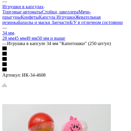
—
Игрушки в капсулах
Торговые автоматы
Стойки, швеллера
Мячи-
прыгуны
Конфеты
Капсула
Игрушки
Жевательная
резинка
Бахилы и маски
Запчасти
Б/У в отличном состоянии
—
34 мм
28 мм
45 мм
49 мм
50 мм и выше
—
Игрушка в капсуле 34 мм "Капитошки" (250 шт/уп)
Артикул:
ИК-34-4608