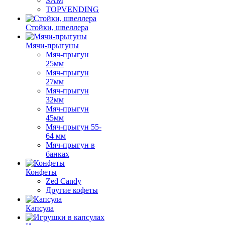
SAM
TOPVENDING
Стойки, швеллера
Мячи-прыгуны
Мяч-прыгун
25мм
Мяч-прыгун
27мм
Мяч-прыгун
32мм
Мяч-прыгун
45мм
Мяч-прыгун 55-
64 мм
Мяч-прыгун в
банках
Конфеты
Zed Candy
Другие кофеты
Капсула