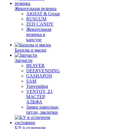
Жевательная резинка
AKHAT & Group
RUSGUM
ZED CANDY
Жевательная
резинка в
капсуле
Бахилы и маски
Запчасти
BEAVER
DEERVENDING
GASHAPON
SAM
Topvending
VENTOY, ZJ,
МАСТЕР,
АЛЬФА
Замки навесные,
петли, заклепки
Б/У в отличном