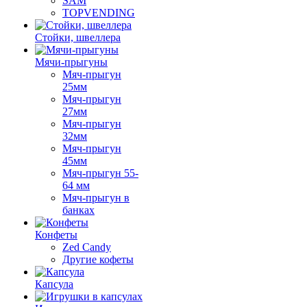
SAM
TOPVENDING
Стойки, швеллера
Мячи-прыгуны
Мяч-прыгун
25мм
Мяч-прыгун
27мм
Мяч-прыгун
32мм
Мяч-прыгун
45мм
Мяч-прыгун 55-
64 мм
Мяч-прыгун в
банках
Конфеты
Zed Candy
Другие кофеты
Капсула