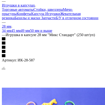
—
Игрушки в капсулах
Торговые автоматы
Стойки, швеллера
Мячи-
прыгуны
Конфеты
Капсула
Игрушки
Жевательная
резинка
Бахилы и маски
Запчасти
Б/У в отличном состоянии
—
28 мм
34 мм
45 мм
49 мм
50 мм и выше
—
Игрушка в капсуле 28 мм "Микс Стандарт" (250 шт/уп)
Артикул:
ИК-28-587