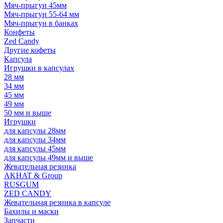
Мяч-прыгун 45мм
Мяч-прыгун 55-64 мм
Мяч-прыгун в банках
Конфеты
Zed Candy
Другие кофеты
Капсула
Игрушки в капсулах
28 мм
34 мм
45 мм
49 мм
50 мм и выше
Игрушки
для капсулы 28мм
для капсулы 34мм
для капсулы 45мм
для капсулы 49мм и выше
Жевательная резинка
AKHAT & Group
RUSGUM
ZED CANDY
Жевательная резинка в капсуле
Бахилы и маски
Запчасти