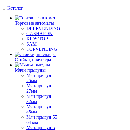
Каталог
Торговые автоматы
DEERVENDING
GASHAPON
KIDS`TOP
SAM
TOPVENDING
Стойки, швеллера
Мячи-прыгуны
Мяч-прыгун
25мм
Мяч-прыгун
27мм
Мяч-прыгун
32мм
Мяч-прыгун
45мм
Мяч-прыгун 55-
64 мм
Мяч-прыгун в