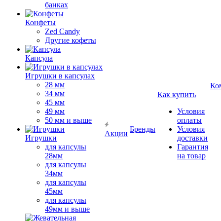
банках
Конфеты
Zed Candy
Другие кофеты
Капсула
Игрушки в капсулах
28 мм
Ко
34 мм
Как купить
45 мм
49 мм
Условия
50 мм и выше
оплаты
Бренды
Условия
Акции
Игрушки
доставки
для капсулы
Гарантия
28мм
на товар
для капсулы
34мм
для капсулы
45мм
для капсулы
49мм и выше