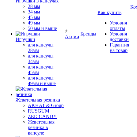
Игрушки в капсулах
28 мм
Ко
34 мм
Как купить
45 мм
49 мм
Условия
50 мм и выше
оплаты
Бренды
Условия
Акции
Игрушки
доставки
для капсулы
Гарантия
28мм
на товар
для капсулы
34мм
для капсулы
45мм
для капсулы
49мм и выше
Жевательная резинка
AKHAT & Group
RUSGUM
ZED CANDY
Жевательная
резинка в
капсуле