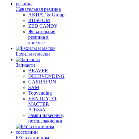
Жевательная резинка
AKHAT & Group
RUSGUM
ZED CANDY
Жевательная
резинка в
капсуле
Бахилы и маски
Запчасти
BEAVER
DEERVENDING
GASHAPON
SAM
Topvending
VENTOY, ZJ,
МАСТЕР,
АЛЬФА
Замки навесные,
петли, заклепки
Б/У в отличном