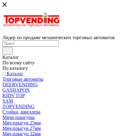
Лидер по продаже механических торговых автоматов
Каталог
По всему сайту
По каталогу
Каталог
Торговые автоматы
DEERVENDING
GASHAPON
KIDS`TOP
SAM
TOPVENDING
Стойки, швеллера
Мячи-прыгуны
Мяч-прыгун 25мм
Мяч-прыгун 27мм
Мяч-прыгун 32мм