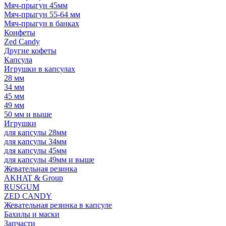
Мяч-прыгун 45мм
Мяч-прыгун 55-64 мм
Мяч-прыгун в банках
Конфеты
Zed Candy
Другие кофеты
Капсула
Игрушки в капсулах
28 мм
34 мм
45 мм
49 мм
50 мм и выше
Игрушки
для капсулы 28мм
для капсулы 34мм
для капсулы 45мм
для капсулы 49мм и выше
Жевательная резинка
AKHAT & Group
RUSGUM
ZED CANDY
Жевательная резинка в капсуле
Бахилы и маски
Запчасти