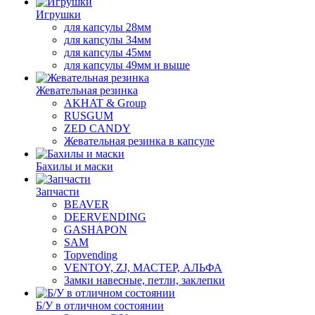
Игрушки
для капсулы 28мм
для капсулы 34мм
для капсулы 45мм
для капсулы 49мм и выше
Жевательная резинка
AKHAT & Group
RUSGUM
ZED CANDY
Жевательная резинка в капсуле
Бахилы и маски
Запчасти
BEAVER
DEERVENDING
GASHAPON
SAM
Topvending
VENTOY, ZJ, МАСТЕР, АЛЬФА
Замки навесные, петли, заклепки
Б/У в отличном состоянии