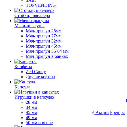
SAM
TOPVENDING
Стойки, швеллера
Мячи-прыгуны
Мяч-прыгун 25мм
Мяч-прыгун 27мм
Мяч-прыгун 32мм
Мяч-прыгун 45мм
Мяч-прыгун 55-64 мм
Мяч-прыгун в банках
Конфеты
Zed Candy
Другие кофеты
Капсула
Игрушки в капсулах
28 мм
34 мм
45 мм
Акции
Бренды
49 мм
50 мм и выше