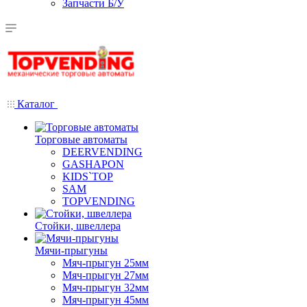
Запчасти Б/У
Каталог
Торговые автоматы
DEERVENDING
GASHAPON
KIDS`TOP
SAM
TOPVENDING
Стойки, швеллера
Мячи-прыгуны
Мяч-прыгун 25мм
Мяч-прыгун 27мм
Мяч-прыгун 32мм
Мяч-прыгун 45мм