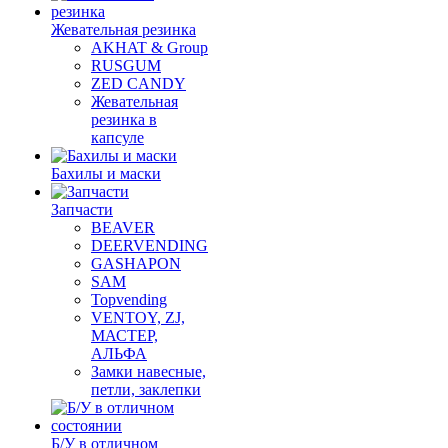
Жевательная резинка
AKHAT & Group
RUSGUM
ZED CANDY
Жевательная
резинка в
капсуле
Бахилы и маски
Запчасти
BEAVER
DEERVENDING
GASHAPON
SAM
Topvending
VENTOY, ZJ,
МАСТЕР,
АЛЬФА
Замки навесные,
петли, заклепки
Б/У в отличном