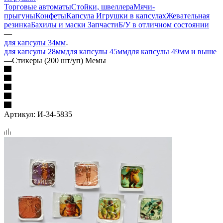
Торговые автоматы
Стойки, швеллера
Мячи-
прыгуны
Конфеты
Капсула
Игрушки в капсулах
Жевательная
резинка
Бахилы и маски
Запчасти
Б/У в отличном состоянии
—
для капсулы 34мм
для капсулы 28мм
для капсулы 45мм
для капсулы 49мм и выше
—
Стикеры (200 шт/уп) Мемы
Артикул:
И-34-5835