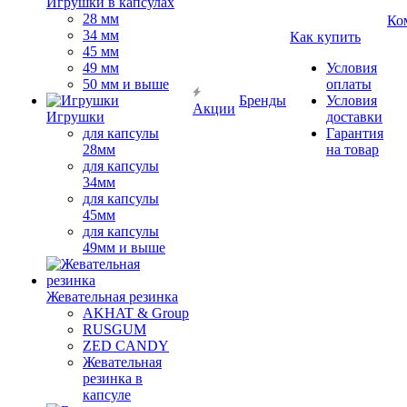
Игрушки в капсулах
28 мм
Ко
34 мм
Как купить
45 мм
49 мм
Условия
50 мм и выше
оплаты
Бренды
Условия
Акции
Игрушки
доставки
для капсулы
Гарантия
28мм
на товар
для капсулы
34мм
для капсулы
45мм
для капсулы
49мм и выше
Жевательная резинка
AKHAT & Group
RUSGUM
ZED CANDY
Жевательная
резинка в
капсуле