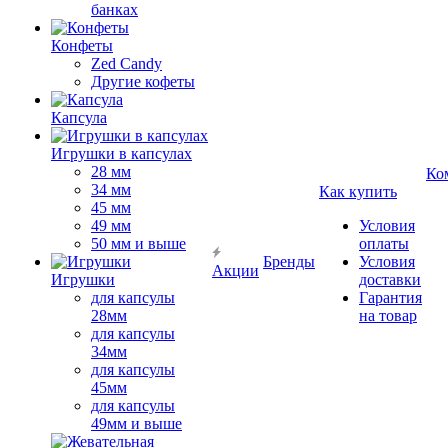
банках
Конфеты
Zed Candy
Другие кофеты
Капсула
Игрушки в капсулах
28 мм
Ко
34 мм
Как купить
45 мм
49 мм
Условия
50 мм и выше
оплаты
Бренды
Условия
Акции
Игрушки
доставки
для капсулы
Гарантия
28мм
на товар
для капсулы
34мм
для капсулы
45мм
для капсулы
49мм и выше