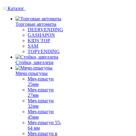
Каталог
Торговые автоматы
DEERVENDING
GASHAPON
KIDS`TOP
SAM
TOPVENDING
Стойки, швеллера
Мячи-прыгуны
Мяч-прыгун
25мм
Мяч-прыгун
27мм
Мяч-прыгун
32мм
Мяч-прыгун
45мм
Мяч-прыгун 55-
64 мм
Мяч-прыгун в