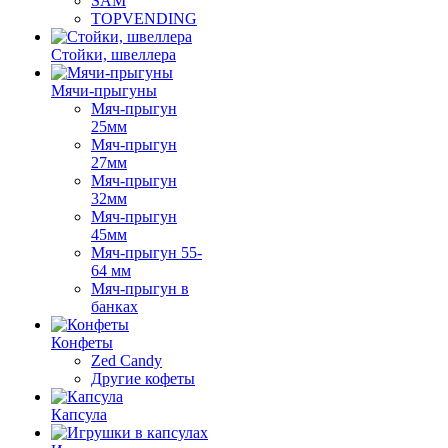
SAM
TOPVENDING
Стойки, швеллера
Мячи-прыгуны
Мяч-прыгун
25мм
Мяч-прыгун
27мм
Мяч-прыгун
32мм
Мяч-прыгун
45мм
Мяч-прыгун 55-
64 мм
Мяч-прыгун в
банках
Конфеты
Zed Candy
Другие кофеты
Капсула