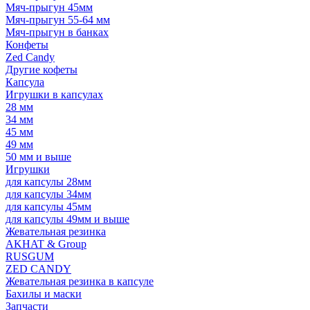
Мяч-прыгун 45мм
Мяч-прыгун 55-64 мм
Мяч-прыгун в банках
Конфеты
Zed Candy
Другие кофеты
Капсула
Игрушки в капсулах
28 мм
34 мм
45 мм
49 мм
50 мм и выше
Игрушки
для капсулы 28мм
для капсулы 34мм
для капсулы 45мм
для капсулы 49мм и выше
Жевательная резинка
AKHAT & Group
RUSGUM
ZED CANDY
Жевательная резинка в капсуле
Бахилы и маски
Запчасти