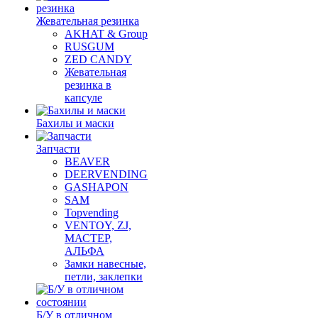
Жевательная резинка
AKHAT & Group
RUSGUM
ZED CANDY
Жевательная
резинка в
капсуле
Бахилы и маски
Запчасти
BEAVER
DEERVENDING
GASHAPON
SAM
Topvending
VENTOY, ZJ,
МАСТЕР,
АЛЬФА
Замки навесные,
петли, заклепки
Б/У в отличном