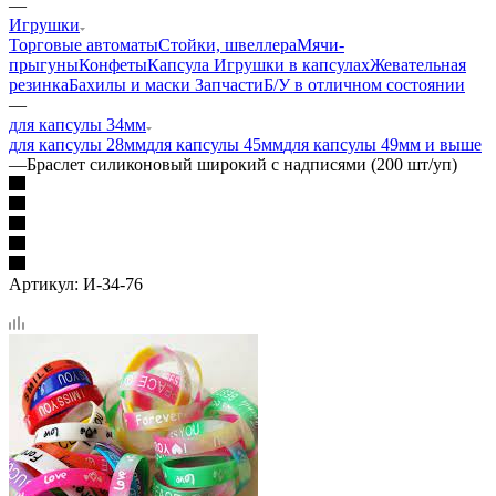
—
Игрушки
Торговые автоматы
Стойки, швеллера
Мячи-
прыгуны
Конфеты
Капсула
Игрушки в капсулах
Жевательная
резинка
Бахилы и маски
Запчасти
Б/У в отличном состоянии
—
для капсулы 34мм
для капсулы 28мм
для капсулы 45мм
для капсулы 49мм и выше
—
Браслет силиконовый широкий с надписями (200 шт/уп)
Артикул:
И-34-76