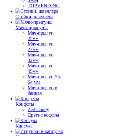
SAM
TOPVENDING
Стойки, швеллера
Мячи-прыгуны
Мяч-прыгун
25мм
Мяч-прыгун
27мм
Мяч-прыгун
32мм
Мяч-прыгун
45мм
Мяч-прыгун 55-
64 мм
Мяч-прыгун в
банках
Конфеты
Zed Candy
Другие кофеты
Капсула