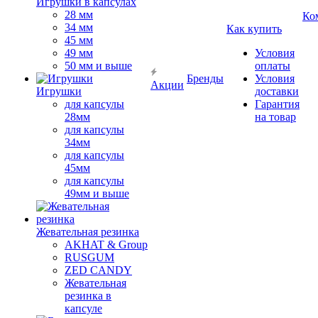
Игрушки в капсулах
28 мм
Ко
34 мм
Как купить
45 мм
49 мм
Условия
50 мм и выше
оплаты
Бренды
Условия
Акции
Игрушки
доставки
для капсулы
Гарантия
28мм
на товар
для капсулы
34мм
для капсулы
45мм
для капсулы
49мм и выше
Жевательная резинка
AKHAT & Group
RUSGUM
ZED CANDY
Жевательная
резинка в
капсуле