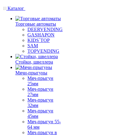
Каталог
Торговые автоматы
DEERVENDING
GASHAPON
KIDS`TOP
SAM
TOPVENDING
Стойки, швеллера
Мячи-прыгуны
Мяч-прыгун
25мм
Мяч-прыгун
27мм
Мяч-прыгун
32мм
Мяч-прыгун
45мм
Мяч-прыгун 55-
64 мм
Мяч-прыгун в