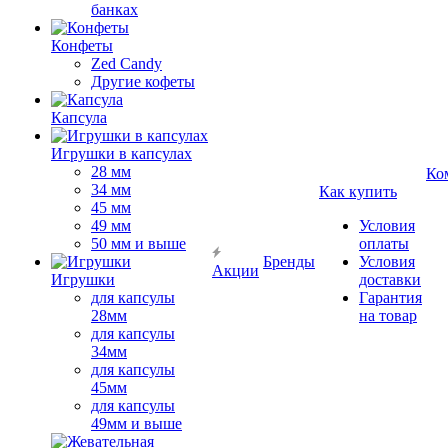
банках
Конфеты
Zed Candy
Другие кофеты
Капсула
Игрушки в капсулах
28 мм
Ко
34 мм
Как купить
45 мм
49 мм
Условия
50 мм и выше
оплаты
Бренды
Условия
Акции
Игрушки
доставки
для капсулы
Гарантия
28мм
на товар
для капсулы
34мм
для капсулы
45мм
для капсулы
49мм и выше