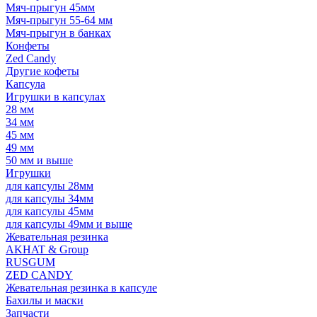
Мяч-прыгун 45мм
Мяч-прыгун 55-64 мм
Мяч-прыгун в банках
Конфеты
Zed Candy
Другие кофеты
Капсула
Игрушки в капсулах
28 мм
34 мм
45 мм
49 мм
50 мм и выше
Игрушки
для капсулы 28мм
для капсулы 34мм
для капсулы 45мм
для капсулы 49мм и выше
Жевательная резинка
AKHAT & Group
RUSGUM
ZED CANDY
Жевательная резинка в капсуле
Бахилы и маски
Запчасти