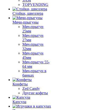
SAM
TOPVENDING
Стойки, швеллера
Мячи-прыгуны
Мяч-прыгун
25мм
Мяч-прыгун
27мм
Мяч-прыгун
32мм
Мяч-прыгун
45мм
Мяч-прыгун 55-
64 мм
Мяч-прыгун в
банках
Конфеты
Zed Candy
Другие кофеты
Капсула