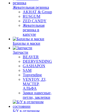
Жевательная резинка
AKHAT & Group
RUSGUM
ZED CANDY
Жевательная
резинка в
капсуле
Бахилы и маски
Запчасти
BEAVER
DEERVENDING
GASHAPON
SAM
Topvending
VENTOY, ZJ,
МАСТЕР,
АЛЬФА
Замки навесные,
петли, заклепки
Б/У в отличном