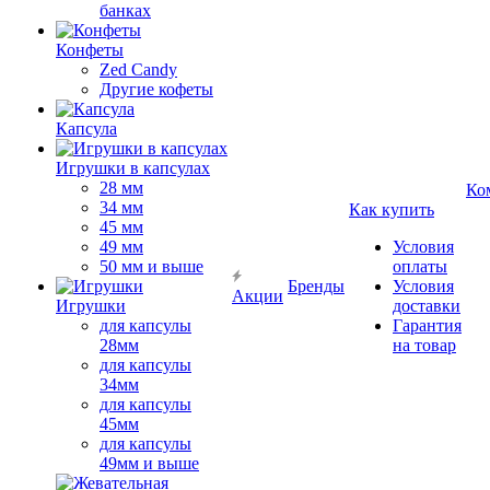
банках
Конфеты
Zed Candy
Другие кофеты
Капсула
Игрушки в капсулах
28 мм
Ко
34 мм
Как купить
45 мм
49 мм
Условия
50 мм и выше
оплаты
Бренды
Условия
Акции
Игрушки
доставки
для капсулы
Гарантия
28мм
на товар
для капсулы
34мм
для капсулы
45мм
для капсулы
49мм и выше