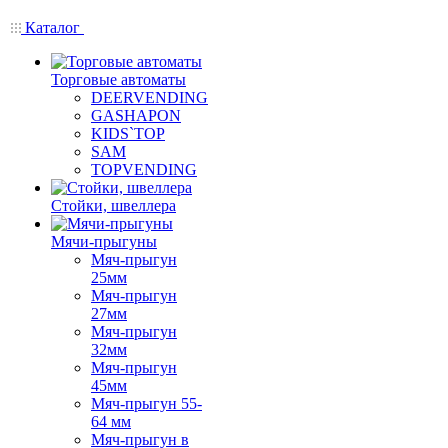
Каталог
Торговые автоматы
DEERVENDING
GASHAPON
KIDS`TOP
SAM
TOPVENDING
Стойки, швеллера
Мячи-прыгуны
Мяч-прыгун
25мм
Мяч-прыгун
27мм
Мяч-прыгун
32мм
Мяч-прыгун
45мм
Мяч-прыгун 55-
64 мм
Мяч-прыгун в