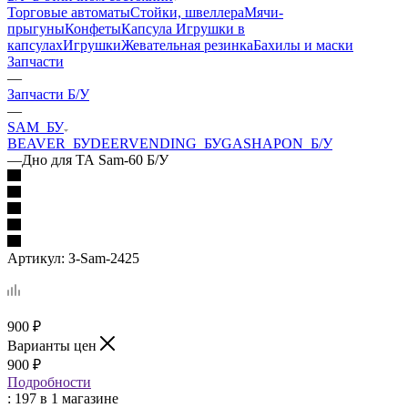
Торговые автоматы
Стойки, швеллера
Мячи-
прыгуны
Конфеты
Капсула
Игрушки в
капсулах
Игрушки
Жевательная резинка
Бахилы и маски
Запчасти
—
Запчасти Б/У
—
SAM_БУ
BEAVER_БУ
DEERVENDING_БУ
GASHAPON_Б/У
—
Дно для ТА Sam-60 Б/У
Артикул:
З-Sam-2425
900
₽
Варианты цен
900
₽
Подробности
: 197
в 1 магазине