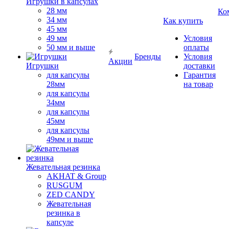
Игрушки в капсулах
28 мм
Ко
34 мм
Как купить
45 мм
49 мм
Условия
50 мм и выше
оплаты
Бренды
Условия
Акции
Игрушки
доставки
для капсулы
Гарантия
28мм
на товар
для капсулы
34мм
для капсулы
45мм
для капсулы
49мм и выше
Жевательная резинка
AKHAT & Group
RUSGUM
ZED CANDY
Жевательная
резинка в
капсуле