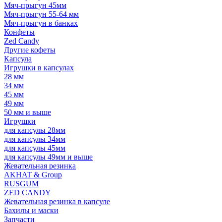
Мяч-прыгун 45мм
Мяч-прыгун 55-64 мм
Мяч-прыгун в банках
Конфеты
Zed Candy
Другие кофеты
Капсула
Игрушки в капсулах
28 мм
34 мм
45 мм
49 мм
50 мм и выше
Игрушки
для капсулы 28мм
для капсулы 34мм
для капсулы 45мм
для капсулы 49мм и выше
Жевательная резинка
AKHAT & Group
RUSGUM
ZED CANDY
Жевательная резинка в капсуле
Бахилы и маски
Запчасти