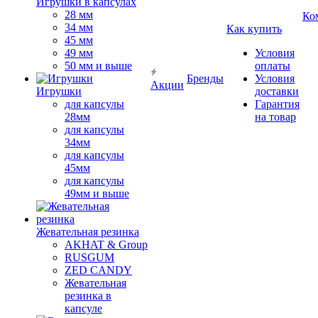
Игрушки в капсулах
28 мм
Ко
34 мм
Как купить
45 мм
49 мм
Условия
50 мм и выше
оплаты
Бренды
Условия
Акции
Игрушки
доставки
для капсулы
Гарантия
28мм
на товар
для капсулы
34мм
для капсулы
45мм
для капсулы
49мм и выше
Жевательная резинка
AKHAT & Group
RUSGUM
ZED CANDY
Жевательная
резинка в
капсуле