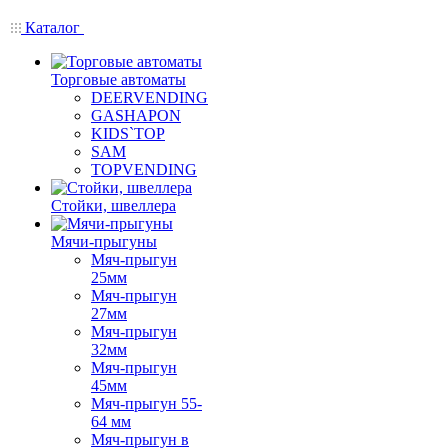
Каталог
Торговые автоматы
DEERVENDING
GASHAPON
KIDS`TOP
SAM
TOPVENDING
Стойки, швеллера
Мячи-прыгуны
Мяч-прыгун
25мм
Мяч-прыгун
27мм
Мяч-прыгун
32мм
Мяч-прыгун
45мм
Мяч-прыгун 55-
64 мм
Мяч-прыгун в