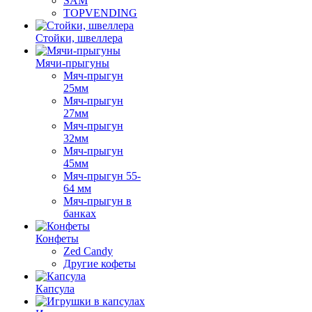
SAM
TOPVENDING
Стойки, швеллера
Мячи-прыгуны
Мяч-прыгун
25мм
Мяч-прыгун
27мм
Мяч-прыгун
32мм
Мяч-прыгун
45мм
Мяч-прыгун 55-
64 мм
Мяч-прыгун в
банках
Конфеты
Zed Candy
Другие кофеты
Капсула