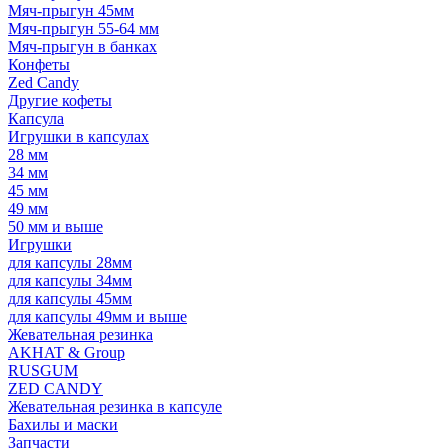
Мяч-прыгун 45мм
Мяч-прыгун 55-64 мм
Мяч-прыгун в банках
Конфеты
Zed Candy
Другие кофеты
Капсула
Игрушки в капсулах
28 мм
34 мм
45 мм
49 мм
50 мм и выше
Игрушки
для капсулы 28мм
для капсулы 34мм
для капсулы 45мм
для капсулы 49мм и выше
Жевательная резинка
AKHAT & Group
RUSGUM
ZED CANDY
Жевательная резинка в капсуле
Бахилы и маски
Запчасти