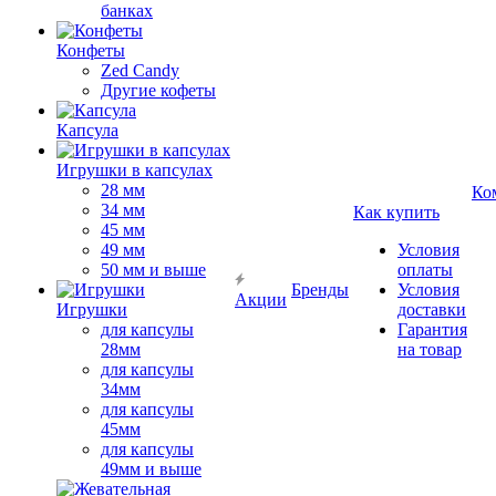
банках
Конфеты
Zed Candy
Другие кофеты
Капсула
Игрушки в капсулах
28 мм
Ко
34 мм
Как купить
45 мм
49 мм
Условия
50 мм и выше
оплаты
Бренды
Условия
Акции
Игрушки
доставки
для капсулы
Гарантия
28мм
на товар
для капсулы
34мм
для капсулы
45мм
для капсулы
49мм и выше