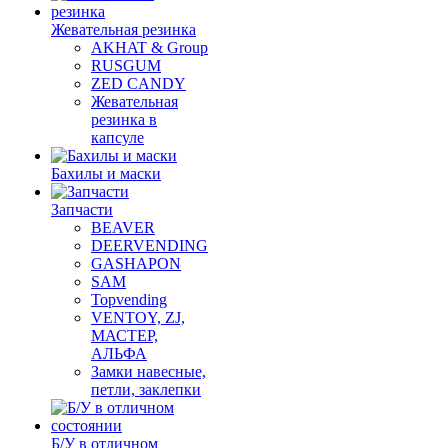
Жевательная резинка
AKHAT & Group
RUSGUM
ZED CANDY
Жевательная
резинка в
капсуле
Бахилы и маски
Запчасти
BEAVER
DEERVENDING
GASHAPON
SAM
Topvending
VENTOY, ZJ,
МАСТЕР,
АЛЬФА
Замки навесные,
петли, заклепки
Б/У в отличном