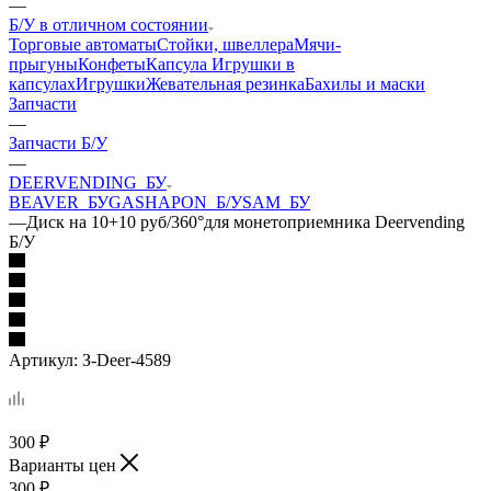
—
Б/У в отличном состоянии
Торговые автоматы
Стойки, швеллера
Мячи-
прыгуны
Конфеты
Капсула
Игрушки в
капсулах
Игрушки
Жевательная резинка
Бахилы и маски
Запчасти
—
Запчасти Б/У
—
DEERVENDING_БУ
BEAVER_БУ
GASHAPON_Б/У
SAM_БУ
—
Диск на 10+10 руб/360°для монетоприемника Deervending
Б/У
Артикул:
З-Deer-4589
300
₽
Варианты цен
300
₽