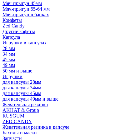
Мяч-прыгун 45мм
Мяч-прыгун 55-64 мм
Мяч-прыгун в банках
Конфеты
Zed Candy
Другие кофеты
Капсула
Игрушки в капсулах
28 мм
34 мм
45 мм
49 мм
50 мм и выше
Игрушки
для капсулы 28мм
для капсулы 34мм
для капсулы 45мм
для капсулы 49мм и выше
Жевательная резинка
AKHAT & Group
RUSGUM
ZED CANDY
Жевательная резинка в капсуле
Бахилы и маски
Запчасти