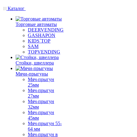
Каталог
Торговые автоматы
DEERVENDING
GASHAPON
KIDS`TOP
SAM
TOPVENDING
Стойки, швеллера
Мячи-прыгуны
Мяч-прыгун
25мм
Мяч-прыгун
27мм
Мяч-прыгун
32мм
Мяч-прыгун
45мм
Мяч-прыгун 55-
64 мм
Мяч-прыгун в