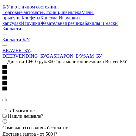
—
Б/У в отличном состоянии
Торговые автоматы
Стойки, швеллера
Мячи-
прыгуны
Конфеты
Капсула
Игрушки в
капсулах
Игрушки
Жевательная резинка
Бахилы и маски
Запчасти
—
Запчасти Б/У
—
BEAVER_БУ
DEERVENDING_БУ
GASHAPON_Б/У
SAM_БУ
—
Диск на 10+10 руб/360° для монетоприемника Beaver Б/У
: 1
в 1 магазине
Нашли дешевле?
Самовывоз сегодня - бесплатно
Доставка завтра - от 500 ₽