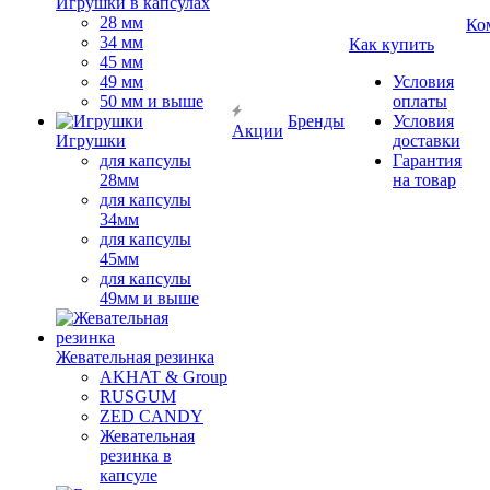
Игрушки в капсулах
28 мм
Ко
34 мм
Как купить
45 мм
49 мм
Условия
50 мм и выше
оплаты
Бренды
Условия
Акции
Игрушки
доставки
для капсулы
Гарантия
28мм
на товар
для капсулы
34мм
для капсулы
45мм
для капсулы
49мм и выше
Жевательная резинка
AKHAT & Group
RUSGUM
ZED CANDY
Жевательная
резинка в
капсуле