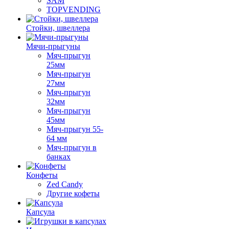
SAM
TOPVENDING
Стойки, швеллера
Мячи-прыгуны
Мяч-прыгун
25мм
Мяч-прыгун
27мм
Мяч-прыгун
32мм
Мяч-прыгун
45мм
Мяч-прыгун 55-
64 мм
Мяч-прыгун в
банках
Конфеты
Zed Candy
Другие кофеты
Капсула