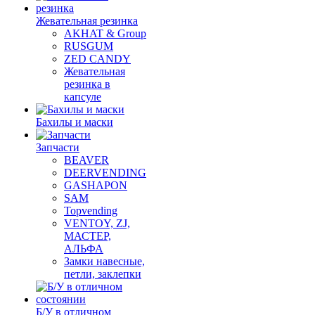
Жевательная резинка
AKHAT & Group
RUSGUM
ZED CANDY
Жевательная
резинка в
капсуле
Бахилы и маски
Запчасти
BEAVER
DEERVENDING
GASHAPON
SAM
Topvending
VENTOY, ZJ,
МАСТЕР,
АЛЬФА
Замки навесные,
петли, заклепки
Б/У в отличном