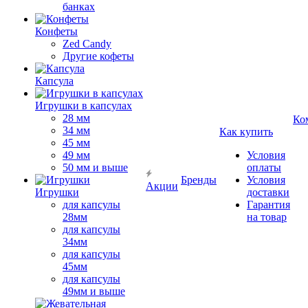
банках
Конфеты
Zed Candy
Другие кофеты
Капсула
Игрушки в капсулах
28 мм
Ко
34 мм
Как купить
45 мм
49 мм
Условия
50 мм и выше
оплаты
Бренды
Условия
Акции
Игрушки
доставки
для капсулы
Гарантия
28мм
на товар
для капсулы
34мм
для капсулы
45мм
для капсулы
49мм и выше