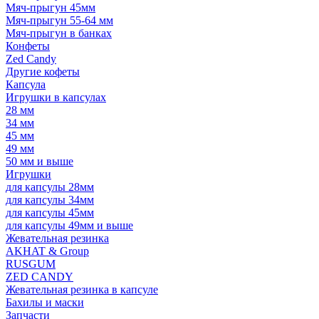
Мяч-прыгун 45мм
Мяч-прыгун 55-64 мм
Мяч-прыгун в банках
Конфеты
Zed Candy
Другие кофеты
Капсула
Игрушки в капсулах
28 мм
34 мм
45 мм
49 мм
50 мм и выше
Игрушки
для капсулы 28мм
для капсулы 34мм
для капсулы 45мм
для капсулы 49мм и выше
Жевательная резинка
AKHAT & Group
RUSGUM
ZED CANDY
Жевательная резинка в капсуле
Бахилы и маски
Запчасти