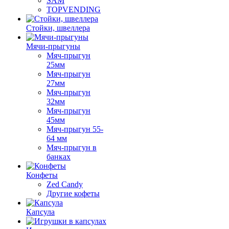
SAM
TOPVENDING
Стойки, швеллера
Мячи-прыгуны
Мяч-прыгун
25мм
Мяч-прыгун
27мм
Мяч-прыгун
32мм
Мяч-прыгун
45мм
Мяч-прыгун 55-
64 мм
Мяч-прыгун в
банках
Конфеты
Zed Candy
Другие кофеты
Капсула