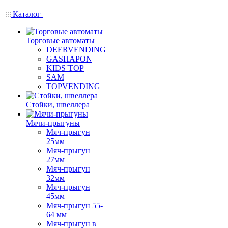
Каталог
Торговые автоматы
DEERVENDING
GASHAPON
KIDS`TOP
SAM
TOPVENDING
Стойки, швеллера
Мячи-прыгуны
Мяч-прыгун
25мм
Мяч-прыгун
27мм
Мяч-прыгун
32мм
Мяч-прыгун
45мм
Мяч-прыгун 55-
64 мм
Мяч-прыгун в