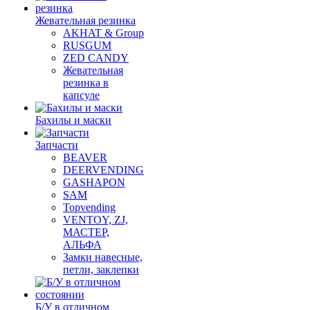
Жевательная резинка
AKHAT & Group
RUSGUM
ZED CANDY
Жевательная
резинка в
капсуле
Бахилы и маски
Запчасти
BEAVER
DEERVENDING
GASHAPON
SAM
Topvending
VENTOY, ZJ,
МАСТЕР,
АЛЬФА
Замки навесные,
петли, заклепки
Б/У в отличном