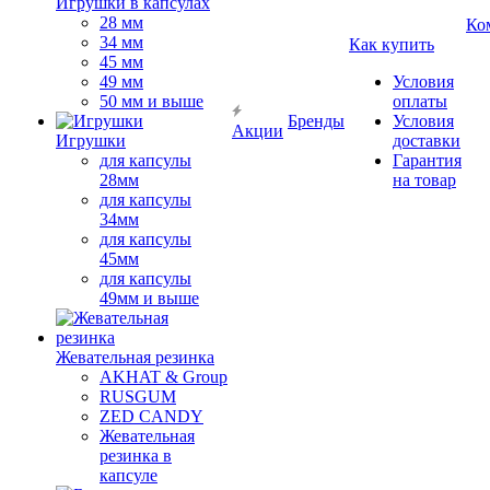
Игрушки в капсулах
28 мм
Ко
34 мм
Как купить
45 мм
49 мм
Условия
50 мм и выше
оплаты
Бренды
Условия
Акции
Игрушки
доставки
для капсулы
Гарантия
28мм
на товар
для капсулы
34мм
для капсулы
45мм
для капсулы
49мм и выше
Жевательная резинка
AKHAT & Group
RUSGUM
ZED CANDY
Жевательная
резинка в
капсуле