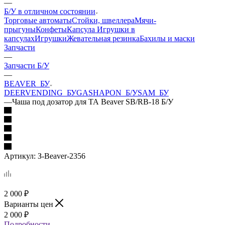
—
Б/У в отличном состоянии
Торговые автоматы
Стойки, швеллера
Мячи-
прыгуны
Конфеты
Капсула
Игрушки в
капсулах
Игрушки
Жевательная резинка
Бахилы и маски
Запчасти
—
Запчасти Б/У
—
BEAVER_БУ
DEERVENDING_БУ
GASHAPON_Б/У
SAM_БУ
—
Чаша под дозатор для ТА Beaver SB/RB-18 Б/У
Артикул:
З-Beaver-2356
2 000
₽
Варианты цен
2 000
₽
Подробности