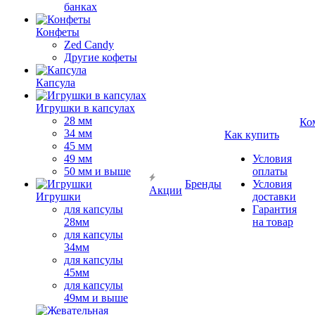
банках
Конфеты
Zed Candy
Другие кофеты
Капсула
Игрушки в капсулах
28 мм
Ко
34 мм
Как купить
45 мм
49 мм
Условия
50 мм и выше
оплаты
Бренды
Условия
Акции
Игрушки
доставки
для капсулы
Гарантия
28мм
на товар
для капсулы
34мм
для капсулы
45мм
для капсулы
49мм и выше